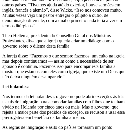
outros países. “Tivemos ajuda até do exterior, houve sermões em
inglês, francês e alemão”, disse Wicke. “Isso nos comoveu muito.
Muitas vezes vejo um pastor entregar o púlpito a outro, de
denominação diferente, com a qual o primeiro nada teria a ver em
termos litúrgicos”.
Theo Hettema, presidente do Conselho Geral dos Ministros
Protestantes, disse que a igreja queria criar um diálogo com o
governo sobre o dilema desta família.
A igreja disse: “Fazemos o que sempre fazemos: um culto na igreja,
mas depois continuamos — assim como a necessidade de ser
apoiado é contínua. Fazemos isso para encorajar esta família a
mostrar que estamos com eles como igreja, que existe um Deus que
não deixa ninguém desamparado”.
Lei holandesa
Nos termos da lei holandesa, o governo pode abrir exceções às leis
usuais de imigração para acomodar famílias com filhos que tenham
vivido na Holanda por cinco anos ou mais. Mas o governo, que
rejeita a maior parte dos pedidos de exceção, se recusou a usar essa
prerrogativa em benefício da família armênia.
As regras de imigração e asilo do país se tornaram um ponto