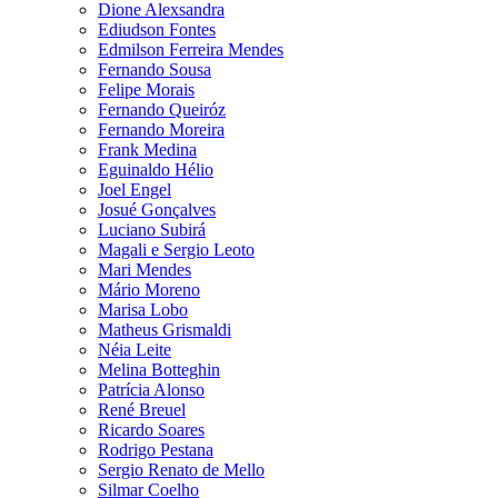
Dione Alexsandra
Ediudson Fontes
Edmilson Ferreira Mendes
Fernando Sousa
Felipe Morais
Fernando Queiróz
Fernando Moreira
Frank Medina
Eguinaldo Hélio
Joel Engel
Josué Gonçalves
Luciano Subirá
Magali e Sergio Leoto
Mari Mendes
Mário Moreno
Marisa Lobo
Matheus Grismaldi
Néia Leite
Melina Botteghin
Patrícia Alonso
René Breuel
Ricardo Soares
Rodrigo Pestana
Sergio Renato de Mello
Silmar Coelho