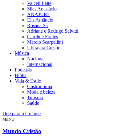
Valcelí Leite
Silas Anastácio
ANAJURE
Elis Amâncio
Rosana Sá
Adriane e Rodrigo Salvitti
Caroline Fontes
Marcio Scarpellini
Ubirajara Crespo
Música
Nacional
Internacional
Podcasts
Bíblia
Vida & Estilo
Gastronomia
Moda e beleza
Turismo
Saúde
Doe para o Guiame
MENU
Mundo Cristão