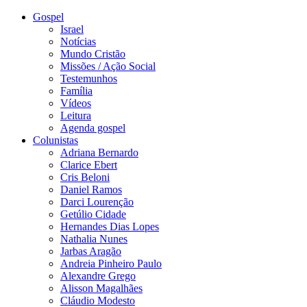
Gospel
Israel
Notícias
Mundo Cristão
Missões / Ação Social
Testemunhos
Família
Vídeos
Leitura
Agenda gospel
Colunistas
Adriana Bernardo
Clarice Ebert
Cris Beloni
Daniel Ramos
Darci Lourenção
Getúlio Cidade
Hernandes Dias Lopes
Nathalia Nunes
Jarbas Aragão
Andreia Pinheiro Paulo
Alexandre Grego
Alisson Magalhães
Cláudio Modesto