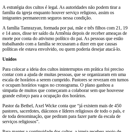
A estratégia dos cultos é legal. As autoridades não podem tirar a
família da igreja enquanto houver serviço religioso, assim os
imigrantes permanecem seguros nessa condição.
A família Tamrazyan, formada por pai, mãe e três filhos com 21, 19
e 14 anos, disse ter saído da Armênia depois de receber ameaças de
morte por conta do ativismo político do pai. As pessoas que estão
trabalhando com a família se recusaram a dizer em que causas
políticas ele estava envolvido, ou quem poderia desejar atacá-lo.
Unidos
Para colocar a ideia dos cultos ininterruptos em prática foi preciso
contar com a ajuda de muitas pessoas, que se organizaram em uma
escala de horários a serem cumprido. Pastores se revezam em turnos
e ocupam horários vagos no cronograma. O plano ganhou a
simpatia de muitos que começaram a colaborar sem que houvesse
grande esforço para a ocupação dos horários.
Pastor da Bethel, Axel Wicke conta que “já existem mais de 450
pastores, sacerdotes, diáconos e líderes religiosos de todo o país, e
de toda denominação, que pediram para fazer parte da escala de
serviços religiosos”.
Para manter a continuidade dos cultos, a igreja recebeu apoio de