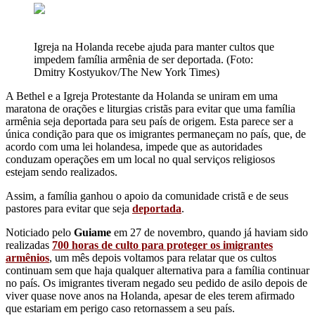
Igreja na Holanda recebe ajuda para manter cultos que
impedem família armênia de ser deportada. (Foto:
Dmitry Kostyukov/The New York Times)
A Bethel e a Igreja Protestante da Holanda se uniram em uma
maratona de orações e liturgias cristãs para evitar que uma família
armênia seja deportada para seu país de origem. Esta parece ser a
única condição para que os imigrantes permaneçam no país, que, de
acordo com uma lei holandesa, impede que as autoridades
conduzam operações em um local no qual serviços religiosos
estejam sendo realizados.
Assim, a família ganhou o apoio da comunidade cristã e de seus
pastores para evitar que seja
deportada
.
Noticiado pelo
Guiame
em 27 de novembro, quando já haviam sido
realizadas
700 horas de culto para proteger os imigrantes
armênios
, um mês depois voltamos para relatar que os cultos
continuam sem que haja qualquer alternativa para a família continuar
no país. Os imigrantes tiveram negado seu pedido de asilo depois de
viver quase nove anos na Holanda, apesar de eles terem afirmado
que estariam em perigo caso retornassem a seu país.