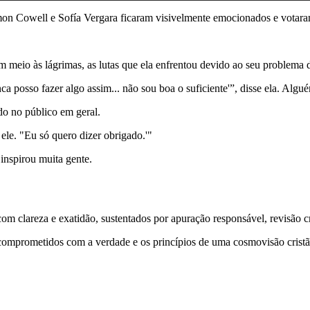
mon Cowell e Sofía Vergara ficaram visivelmente emocionados e vota
meio às lágrimas, as lutas que ela enfrentou devido ao seu problema d
osso fazer algo assim... não sou boa o suficiente'”, disse ela. Alguém
o no público em geral.
le. "Eu só quero dizer obrigado.'"
nspirou muita gente.
 clareza e exatidão, sustentados por apuração responsável, revisão cri
comprometidos com a verdade e os princípios de uma cosmovisão cristã