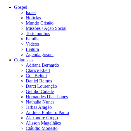
Gospel
Israel
Notícias
Mundo Cristão
Missões / Ação Social
Testemunhos
Família
Vídeos
Leitura
Agenda gospel
Colunistas
Adriana Bernardo
Clarice Ebert
Cris Beloni
Daniel Ramos
Darci Lourenção
Getúlio Cidade
Hernandes Dias Lopes
Nathalia Nunes
Jarbas Aragão
Andreia Pinheiro Paulo
Alexandre Grego
Alisson Magalhães
Cláudio Modesto