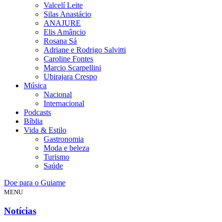
Valcelí Leite
Silas Anastácio
ANAJURE
Elis Amâncio
Rosana Sá
Adriane e Rodrigo Salvitti
Caroline Fontes
Marcio Scarpellini
Ubirajara Crespo
Música
Nacional
Internacional
Podcasts
Bíblia
Vida & Estilo
Gastronomia
Moda e beleza
Turismo
Saúde
Doe para o Guiame
MENU
Notícias