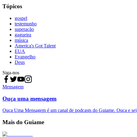
Tópicos
gospel
testemunho
superação
gagueira
música
America's Got Talent
EUA
Evangelho
Deus
Siga-nos
Mensagem
Ouça uma mensagem
Ouça Uma Mensagem é um canal de podcasts do Guiame. Ouça e sej
Mais do Guiame