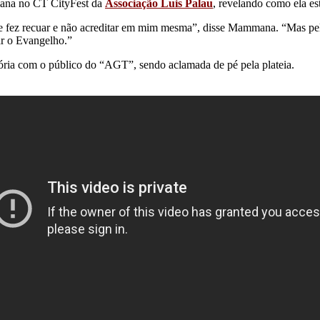
ana no CT CityFest da
Associação Luis Palau
, revelando como ela es
 me fez recuar e não acreditar em mim mesma”, disse Mammana. “Mas pe
ar o Evangelho.”
ória com o público do “AGT”, sendo aclamada de pé pela plateia.