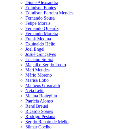
Dione Alexsandra
Ediudson Fontes
Edmilson Ferreira Mendes
Fernando Sousa
Felipe Morais
Fernando Queiróz
Fernando Moreira
Frank Medina
Eguinaldo Hélio
Joel Engel
Josué Gonçalves
Luciano Subirá
Magali e Sergio Leoto
Mari Mendes
Mário Moreno
Marisa Lobo
Matheus Grismaldi
Néia Leite
Melina Botteghin
Patrícia Alonso
René Breuel
Ricardo Soares
Rodrigo Pestana
Sergio Renato de Mello
Silmar Coelho