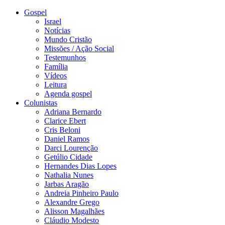
Gospel
Israel
Notícias
Mundo Cristão
Missões / Ação Social
Testemunhos
Família
Vídeos
Leitura
Agenda gospel
Colunistas
Adriana Bernardo
Clarice Ebert
Cris Beloni
Daniel Ramos
Darci Lourenção
Getúlio Cidade
Hernandes Dias Lopes
Nathalia Nunes
Jarbas Aragão
Andreia Pinheiro Paulo
Alexandre Grego
Alisson Magalhães
Cláudio Modesto