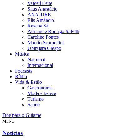
Valcelí Leite
Silas Anastácio
ANAJURE
Elis Amâncio
Rosana Sá
Adriane e Rodrigo Salvitti
Caroline Fontes
Marcio Scarpellini
Ubirajara Crespo
Música
Nacional
Internacional
Podcasts
Bíblia
Vida & Estilo
Gastronomia
Moda e beleza
Turismo
Saúde
Doe para o Guiame
MENU
Notícias