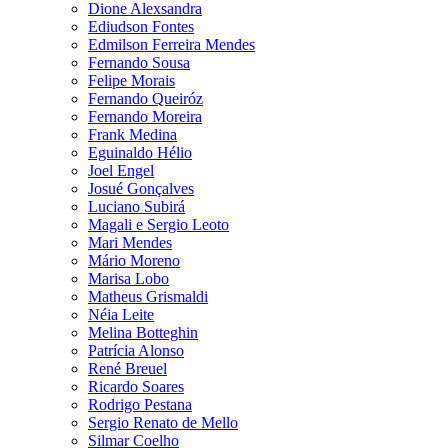
Dione Alexsandra
Ediudson Fontes
Edmilson Ferreira Mendes
Fernando Sousa
Felipe Morais
Fernando Queiróz
Fernando Moreira
Frank Medina
Eguinaldo Hélio
Joel Engel
Josué Gonçalves
Luciano Subirá
Magali e Sergio Leoto
Mari Mendes
Mário Moreno
Marisa Lobo
Matheus Grismaldi
Néia Leite
Melina Botteghin
Patrícia Alonso
René Breuel
Ricardo Soares
Rodrigo Pestana
Sergio Renato de Mello
Silmar Coelho