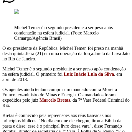
Michel Temer é o segundo presidente a ser peso após
condenação na esfera judicial. (Foto: Marcelo
Camargo/Agência Brasil)
O ex-presidente da República, Michel Temer, foi preso na manhã
desta quinta-feira (21) em uma operação da força-tarefa da Lava Jato
no Rio de Janeiro.
Michel Temer é o segundo presidente a ser preso após condenação
na esfera judicial. O primeiro foi
Luiz Inácio Lula da Silva
, em
abril de 2018.
Os agentes ainda tentam cumprir um mandado contra Moreira
Franco, ex-ministro de Minas e Energia.
Os mandados foram
expedidos pelo juiz
Marcelo Bretas
, da 7ª Vara Federal Criminal do
Rio.
Bretas é conhecido pela repreensões aos réus baseadas nos
princípios bíblicos. "No dia em que ele chegou, tirou a Bíblia da
pasta e disse: esse é o principal livro dessa vara", disse Fernando
Pombal, diretor de secretaria da 7ª Vara, à Folha de S. Paulo. "É o