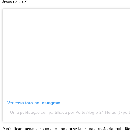
Jesus da cruz'.
Ver essa foto no Instagram
Uma publicação compartilhada por Porto Alegre 24 Horas (@por
Após ficar apenas de sunga, o homem se lança na direção da multidão