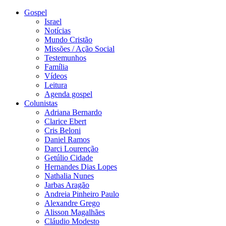
Gospel
Israel
Notícias
Mundo Cristão
Missões / Ação Social
Testemunhos
Família
Vídeos
Leitura
Agenda gospel
Colunistas
Adriana Bernardo
Clarice Ebert
Cris Beloni
Daniel Ramos
Darci Lourenção
Getúlio Cidade
Hernandes Dias Lopes
Nathalia Nunes
Jarbas Aragão
Andreia Pinheiro Paulo
Alexandre Grego
Alisson Magalhães
Cláudio Modesto