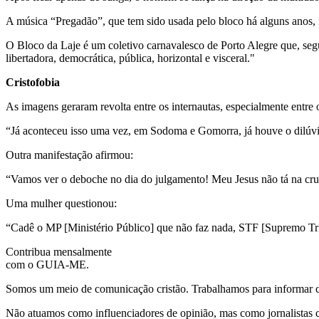
A música “Pregadão”, que tem sido usada pelo bloco há alguns anos,
O Bloco da Laje é um coletivo carnavalesco de Porto Alegre que, segu
libertadora, democrática, pública, horizontal e visceral."
Cristofobia
As imagens geraram revolta entre os internautas, especialmente entre
“Já aconteceu isso uma vez, em Sodoma e Gomorra, já houve o dilúvi
Outra manifestação afirmou:
“Vamos ver o deboche no dia do julgamento! Meu Jesus não tá na cru
Uma mulher questionou:
“Cadê o MP [Ministério Público] que não faz nada, STF [Supremo Trib
Contribua mensalmente
com o GUIA-ME.
Somos um meio de comunicação cristão. Trabalhamos para informar com
Não atuamos como influenciadores de opinião, mas como jornalistas 