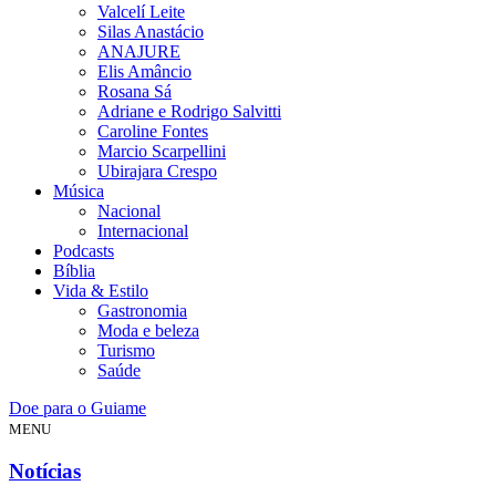
Valcelí Leite
Silas Anastácio
ANAJURE
Elis Amâncio
Rosana Sá
Adriane e Rodrigo Salvitti
Caroline Fontes
Marcio Scarpellini
Ubirajara Crespo
Música
Nacional
Internacional
Podcasts
Bíblia
Vida & Estilo
Gastronomia
Moda e beleza
Turismo
Saúde
Doe para o Guiame
MENU
Notícias