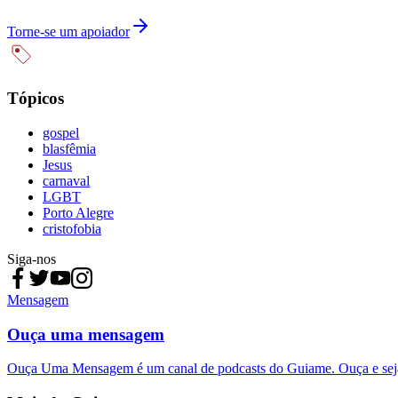
Torne-se um apoiador
Tópicos
gospel
blasfêmia
Jesus
carnaval
LGBT
Porto Alegre
cristofobia
Siga-nos
Mensagem
Ouça uma mensagem
Ouça Uma Mensagem é um canal de podcasts do Guiame. Ouça e sej