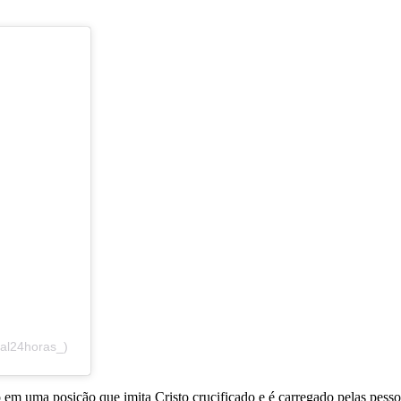
tal24horas_)
 em uma posição que imita Cristo crucificado e é carregado pelas pess