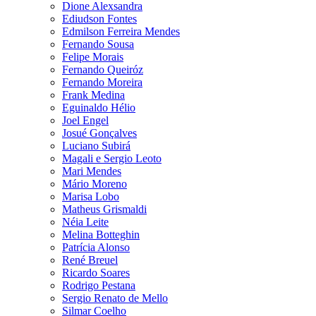
Dione Alexsandra
Ediudson Fontes
Edmilson Ferreira Mendes
Fernando Sousa
Felipe Morais
Fernando Queiróz
Fernando Moreira
Frank Medina
Eguinaldo Hélio
Joel Engel
Josué Gonçalves
Luciano Subirá
Magali e Sergio Leoto
Mari Mendes
Mário Moreno
Marisa Lobo
Matheus Grismaldi
Néia Leite
Melina Botteghin
Patrícia Alonso
René Breuel
Ricardo Soares
Rodrigo Pestana
Sergio Renato de Mello
Silmar Coelho