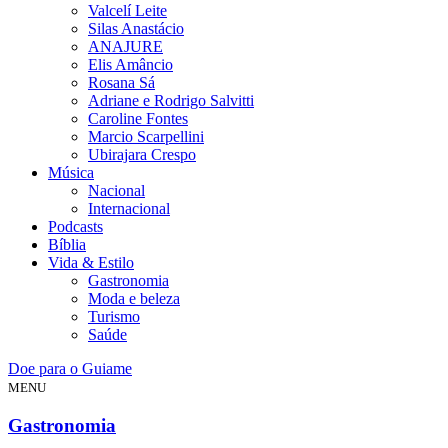
Valcelí Leite
Silas Anastácio
ANAJURE
Elis Amâncio
Rosana Sá
Adriane e Rodrigo Salvitti
Caroline Fontes
Marcio Scarpellini
Ubirajara Crespo
Música
Nacional
Internacional
Podcasts
Bíblia
Vida & Estilo
Gastronomia
Moda e beleza
Turismo
Saúde
Doe para o Guiame
MENU
Gastronomia