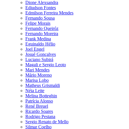
Dione Alexsandra
Ediudson Fontes
Edmilson Ferreira Mendes
Fernando Sousa
Felipe Morais
Fernando Queiróz
Fernando Moreira
Frank Medina
Eguinaldo Hélio
Joel Engel
Josué Gonçalves
Luciano Subirá
Magali e Sergio Leoto
Mari Mendes
Mário Moreno
Marisa Lobo
Matheus Grismaldi
Néia Leite
Melina Botteghin
Patrícia Alonso
René Breuel
Ricardo Soares
Rodrigo Pestana
Sergio Renato de Mello
Silmar Coelho