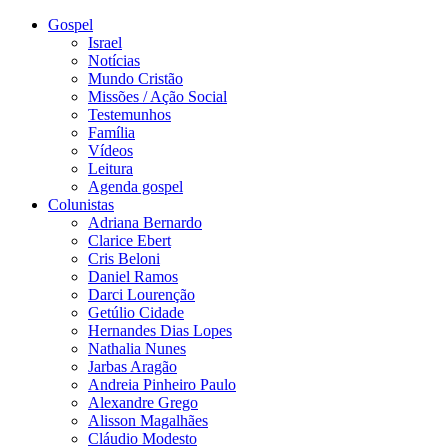
Gospel
Israel
Notícias
Mundo Cristão
Missões / Ação Social
Testemunhos
Família
Vídeos
Leitura
Agenda gospel
Colunistas
Adriana Bernardo
Clarice Ebert
Cris Beloni
Daniel Ramos
Darci Lourenção
Getúlio Cidade
Hernandes Dias Lopes
Nathalia Nunes
Jarbas Aragão
Andreia Pinheiro Paulo
Alexandre Grego
Alisson Magalhães
Cláudio Modesto