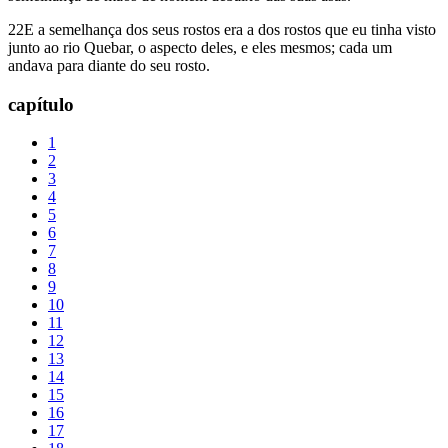
22E a semelhança dos seus rostos era a dos rostos que eu tinha visto
junto ao rio Quebar, o aspecto deles, e eles mesmos; cada um
andava para diante do seu rosto.
capítulo
1
2
3
4
5
6
7
8
9
10
11
12
13
14
15
16
17