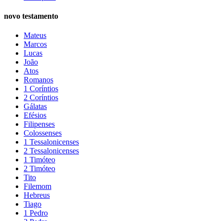
novo testamento
Mateus
Marcos
Lucas
João
Atos
Romanos
1 Coríntios
2 Coríntios
Gálatas
Efésios
Filipenses
Colossenses
1 Tessalonicenses
2 Tessalonicenses
1 Timóteo
2 Timóteo
Tito
Filemom
Hebreus
Tiago
1 Pedro