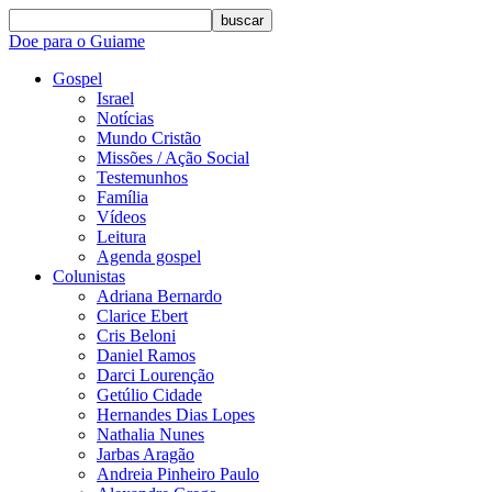
buscar
Doe para o Guiame
Gospel
Israel
Notícias
Mundo Cristão
Missões / Ação Social
Testemunhos
Família
Vídeos
Leitura
Agenda gospel
Colunistas
Adriana Bernardo
Clarice Ebert
Cris Beloni
Daniel Ramos
Darci Lourenção
Getúlio Cidade
Hernandes Dias Lopes
Nathalia Nunes
Jarbas Aragão
Andreia Pinheiro Paulo