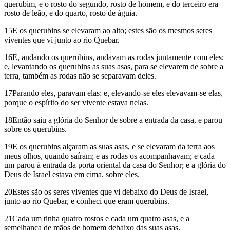
querubim, e o rosto do segundo, rosto de homem, e do terceiro era
rosto de leão, e do quarto, rosto de águia.
15E os querubins se elevaram ao alto; estes são os mesmos seres
viventes que vi junto ao rio Quebar.
16E, andando os querubins, andavam as rodas juntamente com eles;
e, levantando os querubins as suas asas, para se elevarem de sobre a
terra, também as rodas não se separavam deles.
17Parando eles, paravam elas; e, elevando-se eles elevavam-se elas,
porque o espírito do ser vivente estava nelas.
18Então saiu a glória do Senhor de sobre a entrada da casa, e parou
sobre os querubins.
19E os querubins alçaram as suas asas, e se elevaram da terra aos
meus olhos, quando saíram; e as rodas os acompanhavam; e cada
um parou à entrada da porta oriental da casa do Senhor; e a glória do
Deus de Israel estava em cima, sobre eles.
20Estes são os seres viventes que vi debaixo do Deus de Israel,
junto ao rio Quebar, e conheci que eram querubins.
21Cada um tinha quatro rostos e cada um quatro asas, e a
semelhança de mãos de homem debaixo das suas asas.