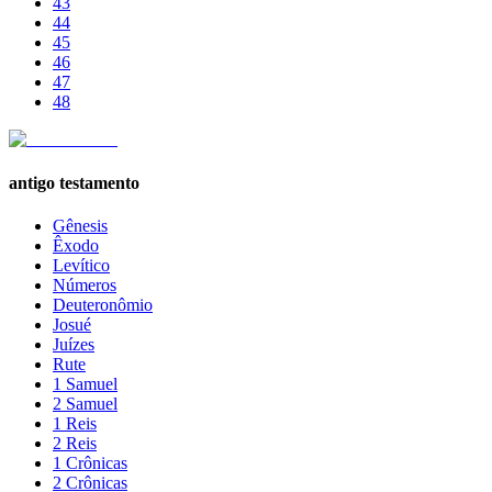
43
44
45
46
47
48
antigo testamento
Gênesis
Êxodo
Levítico
Números
Deuteronômio
Josué
Juízes
Rute
1 Samuel
2 Samuel
1 Reis
2 Reis
1 Crônicas
2 Crônicas