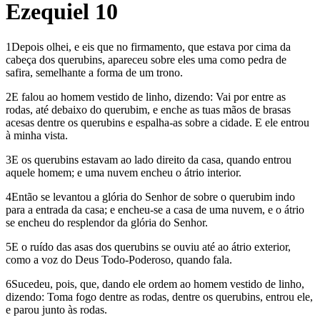
Ezequiel 10
1Depois olhei, e eis que no firmamento, que estava por cima da
cabeça dos querubins, apareceu sobre eles uma como pedra de
safira, semelhante a forma de um trono.
2E falou ao homem vestido de linho, dizendo: Vai por entre as
rodas, até debaixo do querubim, e enche as tuas mãos de brasas
acesas dentre os querubins e espalha-as sobre a cidade. E ele entrou
à minha vista.
3E os querubins estavam ao lado direito da casa, quando entrou
aquele homem; e uma nuvem encheu o átrio interior.
4Então se levantou a glória do Senhor de sobre o querubim indo
para a entrada da casa; e encheu-se a casa de uma nuvem, e o átrio
se encheu do resplendor da glória do Senhor.
5E o ruído das asas dos querubins se ouviu até ao átrio exterior,
como a voz do Deus Todo-Poderoso, quando fala.
6Sucedeu, pois, que, dando ele ordem ao homem vestido de linho,
dizendo: Toma fogo dentre as rodas, dentre os querubins, entrou ele,
e parou junto às rodas.