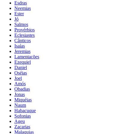
Esdras
Neemias
Ester
Jó
Salmos
Provérbios
Eclesiastes
Cânticos
Isaías
Jeremias
Lamentações
Ezequiel
Daniel
Oséias
Joel
Amós
Obadias
Jonas
Miquéias
Naum
Habacuque
Sofonias
Ageu
Zacarias
Malaquias