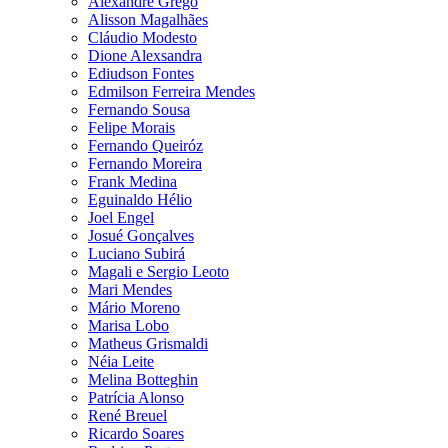
Alexandre Grego
Alisson Magalhães
Cláudio Modesto
Dione Alexsandra
Ediudson Fontes
Edmilson Ferreira Mendes
Fernando Sousa
Felipe Morais
Fernando Queiróz
Fernando Moreira
Frank Medina
Eguinaldo Hélio
Joel Engel
Josué Gonçalves
Luciano Subirá
Magali e Sergio Leoto
Mari Mendes
Mário Moreno
Marisa Lobo
Matheus Grismaldi
Néia Leite
Melina Botteghin
Patrícia Alonso
René Breuel
Ricardo Soares