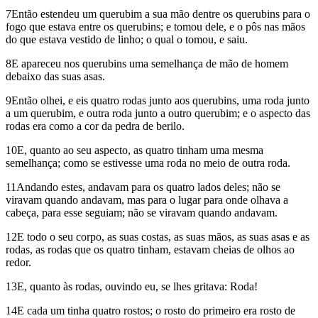
7Então estendeu um querubim a sua mão dentre os querubins para o
fogo que estava entre os querubins; e tomou dele, e o pôs nas mãos
do que estava vestido de linho; o qual o tomou, e saiu.
8E apareceu nos querubins uma semelhança de mão de homem
debaixo das suas asas.
9Então olhei, e eis quatro rodas junto aos querubins, uma roda junto
a um querubim, e outra roda junto a outro querubim; e o aspecto das
rodas era como a cor da pedra de berilo.
10E, quanto ao seu aspecto, as quatro tinham uma mesma
semelhança; como se estivesse uma roda no meio de outra roda.
11Andando estes, andavam para os quatro lados deles; não se
viravam quando andavam, mas para o lugar para onde olhava a
cabeça, para esse seguiam; não se viravam quando andavam.
12E todo o seu corpo, as suas costas, as suas mãos, as suas asas e as
rodas, as rodas que os quatro tinham, estavam cheias de olhos ao
redor.
13E, quanto às rodas, ouvindo eu, se lhes gritava: Roda!
14E cada um tinha quatro rostos; o rosto do primeiro era rosto de