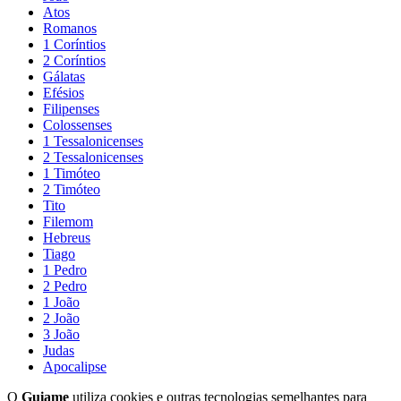
Atos
Romanos
1 Coríntios
2 Coríntios
Gálatas
Efésios
Filipenses
Colossenses
1 Tessalonicenses
2 Tessalonicenses
1 Timóteo
2 Timóteo
Tito
Filemom
Hebreus
Tiago
1 Pedro
2 Pedro
1 João
2 João
3 João
Judas
Apocalipse
O
Guiame
utiliza cookies e outras tecnologias semelhantes para