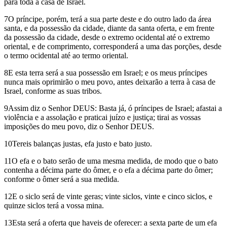
para toda a casa de Israel.
7O príncipe, porém, terá a sua parte deste e do outro lado da área
santa, e da possessão da cidade, diante da santa oferta, e em frente
da possessão da cidade, desde o extremo ocidental até o extremo
oriental, e de comprimento, corresponderá a uma das porções, desde
o termo ocidental até ao termo oriental.
8E esta terra será a sua possessão em Israel; e os meus príncipes
nunca mais oprimirão o meu povo, antes deixarão a terra à casa de
Israel, conforme as suas tribos.
9Assim diz o Senhor DEUS: Basta já, ó príncipes de Israel; afastai a
violência e a assolação e praticai juízo e justiça; tirai as vossas
imposições do meu povo, diz o Senhor DEUS.
10Tereis balanças justas, efa justo e bato justo.
11O efa e o bato serão de uma mesma medida, de modo que o bato
contenha a décima parte do ômer, e o efa a décima parte do ômer;
conforme o ômer será a sua medida.
12E o siclo será de vinte geras; vinte siclos, vinte e cinco siclos, e
quinze siclos terá a vossa mina.
13Esta será a oferta que haveis de oferecer: a sexta parte de um efa