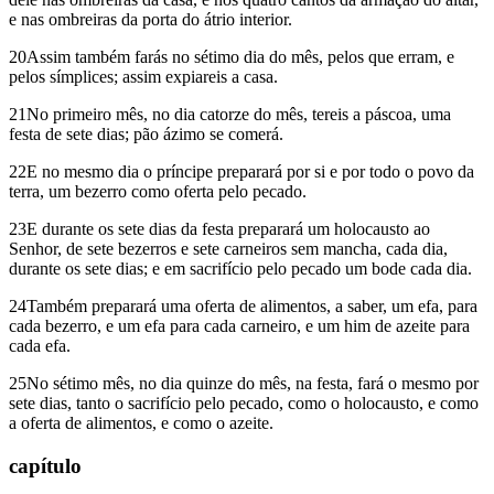
e nas ombreiras da porta do átrio interior.
20Assim também farás no sétimo dia do mês, pelos que erram, e
pelos símplices; assim expiareis a casa.
21No primeiro mês, no dia catorze do mês, tereis a páscoa, uma
festa de sete dias; pão ázimo se comerá.
22E no mesmo dia o príncipe preparará por si e por todo o povo da
terra, um bezerro como oferta pelo pecado.
23E durante os sete dias da festa preparará um holocausto ao
Senhor, de sete bezerros e sete carneiros sem mancha, cada dia,
durante os sete dias; e em sacrifício pelo pecado um bode cada dia.
24Também preparará uma oferta de alimentos, a saber, um efa, para
cada bezerro, e um efa para cada carneiro, e um him de azeite para
cada efa.
25No sétimo mês, no dia quinze do mês, na festa, fará o mesmo por
sete dias, tanto o sacrifício pelo pecado, como o holocausto, e como
a oferta de alimentos, e como o azeite.
capítulo