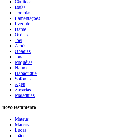
Cânticos
Isaías
Jeremias
Lamentações
Ezequiel
Daniel
Oséias
Joel
Amós
Obadias
Jonas
Miquéias
Naum
Habacuque
Sofonias
Ageu
Zacarias
Malaquias
novo testamento
Mateus
Marcos
Lucas
João