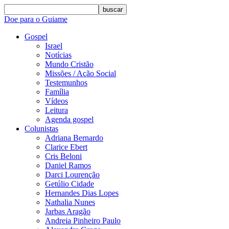
buscar
Doe para o Guiame
Gospel
Israel
Notícias
Mundo Cristão
Missões / Ação Social
Testemunhos
Família
Vídeos
Leitura
Agenda gospel
Colunistas
Adriana Bernardo
Clarice Ebert
Cris Beloni
Daniel Ramos
Darci Lourenção
Getúlio Cidade
Hernandes Dias Lopes
Nathalia Nunes
Jarbas Aragão
Andreia Pinheiro Paulo