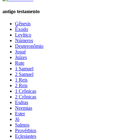
antigo testamento
Gênesis
Êxodo
Levítico
Números
Deuteronômio
Josué
Juízes
Rute
1 Samuel
2 Samuel
1 Reis
2 Reis
1 Crônicas
2 Crônicas
Esdras
Neemias
Ester
Jó
Salmos
Provérbios
Eclesiastes