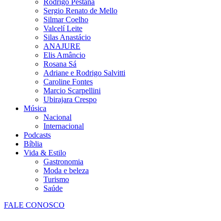
Rodrigo Pestana
Sergio Renato de Mello
Silmar Coelho
Valcelí Leite
Silas Anastácio
ANAJURE
Elis Amâncio
Rosana Sá
Adriane e Rodrigo Salvitti
Caroline Fontes
Marcio Scarpellini
Ubirajara Crespo
Música
Nacional
Internacional
Podcasts
Bíblia
Vida & Estilo
Gastronomia
Moda e beleza
Turismo
Saúde
FALE CONOSCO