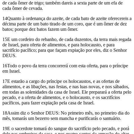
de cada ômer de trigo; também dareis a sexta parte de um efa de
cada ômer de cevada.
14Quanto à ordenança do azeite, de cada bato de azeite oferecereis a
décima parte de um bato tirado de um coro, que é um ômer de dez
batos; porque dez batos fazem um ômer.
15E um cordeiro do rebanho, de cada duzentos, da terra mais regada
de Israel, para oferta de alimentos, e para holocausto, e para
sacrifício pacífico; para que façam expiação por eles, diz o Senhor
DEUS.
16Todo o povo da terra concorrerá com esta oferta, para o príncipe
em Israel.
17E estarão a cargo do príncipe os holocaustos, e as ofertas de
alimentos, e as libações, nas festas, e nas luas novas, e nos sábados,
em todas as solenidades da casa de Israel. Ele preparará a oferta pelo
pecado, e a oferta de alimentos, e o holocausto, e os sacrifícios
pacíficos, para fazer expiação pela casa de Israel.
18Assim diz o Senhor DEUS: No primeiro mês, no primeiro dia do
mês, tomarás um bezerro sem mancha e purificarás o santuário.
19E o sacerdote tomará do sangue do sacrifício pelo pecado, e porá
dele nas ombreiras da casa, e nos quatro cantos da armação do altar,