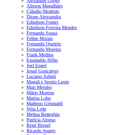
Alexandre Grego
Alisson Magalhães
Cláudio Modesto
Dione Alexsandra
Ediudson Fontes
Edmilson Ferreira Mendes
Fernando Sousa
Felipe Morais
Fernando Queiróz
Fernando Moreira
Frank Medina
Eguinaldo Hélio
Joel Engel
Josué Gonçalves
Luciano Subirá
Magali e Sergio Leoto
Mari Mendes
Mário Moreno
Marisa Lobo
Matheus Grismaldi
Néia Leite
Melina Botteghin
Patrícia Alonso
René Breuel
Ricardo Soares