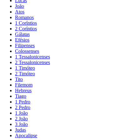
Lucas
João
Atos
Romanos
1 Coríntios
2 Coríntios
Gálatas
Efésios
Filipenses
Colossenses
1 Tessalonicenses
2 Tessalonicenses
1 Timóteo
2 Timóteo
Tito
Filemom
Hebreus
Tiago
1 Pedro
2 Pedro
1 João
2 João
3 João
Judas
Apocalipse