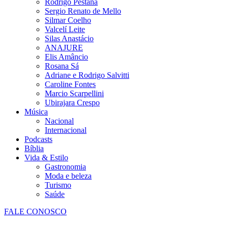
Rodrigo Pestana
Sergio Renato de Mello
Silmar Coelho
Valcelí Leite
Silas Anastácio
ANAJURE
Elis Amâncio
Rosana Sá
Adriane e Rodrigo Salvitti
Caroline Fontes
Marcio Scarpellini
Ubirajara Crespo
Música
Nacional
Internacional
Podcasts
Bíblia
Vida & Estilo
Gastronomia
Moda e beleza
Turismo
Saúde
FALE CONOSCO