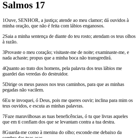
Salmos 17
1Ouve, SENHOR, a justiça; atende ao meu clamor; dá ouvidos à
minha oração, que não é feita com lábios enganosos.
2Saia a minha sentença de diante do teu rosto; atendam os teus olhos
à razão.
3Provaste o meu coração; visitaste-me de noite; examinaste-me, e
nada achaste; propus que a minha boca não transgredirá.
4Quanto ao trato dos homens, pela palavra dos teus lábios me
guardei das veredas do destruidor.
5Dirige os meus passos nos teus caminhos, para que as minhas
pegadas não vacilem.
6Eu te invoquei, ó Deus, pois me queres ouvir; inclina para mim os
teus ouvidos, e escuta as minhas palavras.
7Faze maravilhosas as tuas beneficências, ó tu que livras aqueles
que em ti confiam dos que se levantam contra a tua destra.
8Guarda-me como à menina do olho; esconde-me debaixo da
sombra das tuas asas,