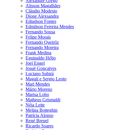
Alexandre Grego
Alisson Magalhães
Cláudio Modesto
Dione Alexsandra
Ediudson Fontes
Edmilson Ferreira Mendes
Fernando Sousa
Felipe Morais
Fernando Queiróz
Fernando Moreira
Frank Medina
Eguinaldo Hélio
Joel Engel
Josué Gonçalves
Luciano Subirá
Magali e Sergio Leoto
Mari Mendes
Mário Moreno
Marisa Lobo
Matheus Grismaldi
Néia Leite
Melina Botteghin
Patrícia Alonso
René Breuel
Ricardo Soares