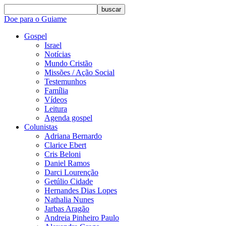
buscar
Doe para o Guiame
Gospel
Israel
Notícias
Mundo Cristão
Missões / Ação Social
Testemunhos
Família
Vídeos
Leitura
Agenda gospel
Colunistas
Adriana Bernardo
Clarice Ebert
Cris Beloni
Daniel Ramos
Darci Lourenção
Getúlio Cidade
Hernandes Dias Lopes
Nathalia Nunes
Jarbas Aragão
Andreia Pinheiro Paulo