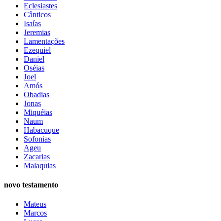
Eclesiastes
Cânticos
Isaías
Jeremias
Lamentações
Ezequiel
Daniel
Oséias
Joel
Amós
Obadias
Jonas
Miquéias
Naum
Habacuque
Sofonias
Ageu
Zacarias
Malaquias
novo testamento
Mateus
Marcos