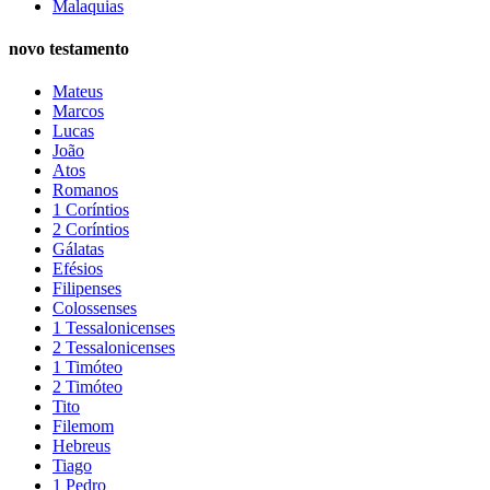
Malaquias
novo testamento
Mateus
Marcos
Lucas
João
Atos
Romanos
1 Coríntios
2 Coríntios
Gálatas
Efésios
Filipenses
Colossenses
1 Tessalonicenses
2 Tessalonicenses
1 Timóteo
2 Timóteo
Tito
Filemom
Hebreus
Tiago
1 Pedro