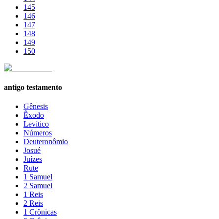
145
146
147
148
149
150
antigo testamento
Gênesis
Êxodo
Levítico
Números
Deuteronômio
Josué
Juízes
Rute
1 Samuel
2 Samuel
1 Reis
2 Reis
1 Crônicas