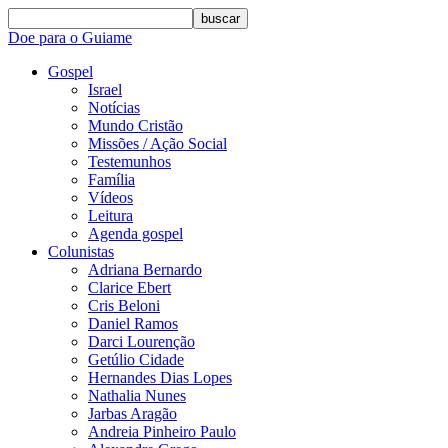
buscar
Doe para o Guiame
Gospel
Israel
Notícias
Mundo Cristão
Missões / Ação Social
Testemunhos
Família
Vídeos
Leitura
Agenda gospel
Colunistas
Adriana Bernardo
Clarice Ebert
Cris Beloni
Daniel Ramos
Darci Lourenção
Getúlio Cidade
Hernandes Dias Lopes
Nathalia Nunes
Jarbas Aragão
Andreia Pinheiro Paulo