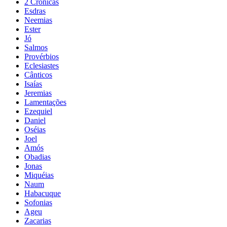
2 Crônicas
Esdras
Neemias
Ester
Jó
Salmos
Provérbios
Eclesiastes
Cânticos
Isaías
Jeremias
Lamentações
Ezequiel
Daniel
Oséias
Joel
Amós
Obadias
Jonas
Miquéias
Naum
Habacuque
Sofonias
Ageu
Zacarias