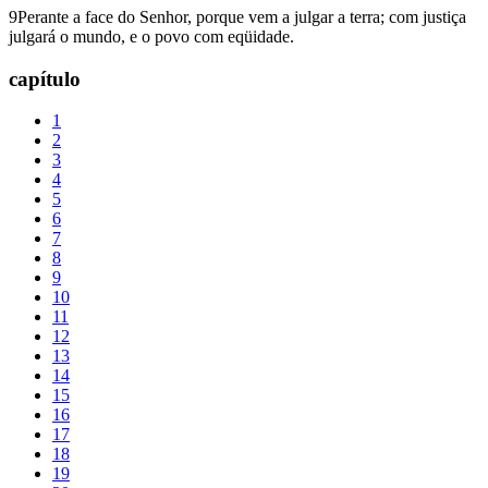
9Perante a face do Senhor, porque vem a julgar a terra; com justiça
julgará o mundo, e o povo com eqüidade.
capítulo
1
2
3
4
5
6
7
8
9
10
11
12
13
14
15
16
17
18
19