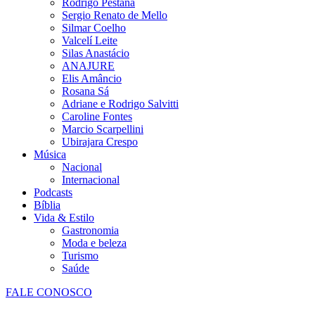
Rodrigo Pestana
Sergio Renato de Mello
Silmar Coelho
Valcelí Leite
Silas Anastácio
ANAJURE
Elis Amâncio
Rosana Sá
Adriane e Rodrigo Salvitti
Caroline Fontes
Marcio Scarpellini
Ubirajara Crespo
Música
Nacional
Internacional
Podcasts
Bíblia
Vida & Estilo
Gastronomia
Moda e beleza
Turismo
Saúde
FALE CONOSCO