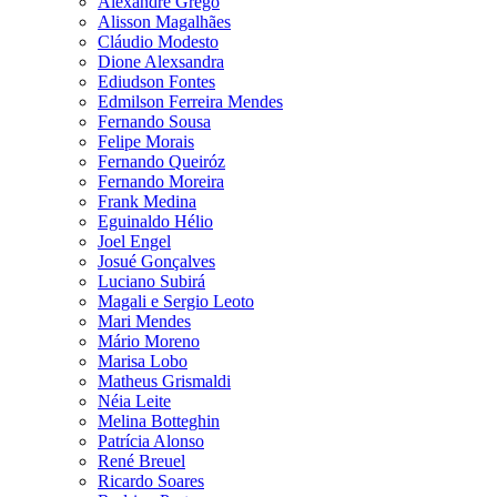
Alexandre Grego
Alisson Magalhães
Cláudio Modesto
Dione Alexsandra
Ediudson Fontes
Edmilson Ferreira Mendes
Fernando Sousa
Felipe Morais
Fernando Queiróz
Fernando Moreira
Frank Medina
Eguinaldo Hélio
Joel Engel
Josué Gonçalves
Luciano Subirá
Magali e Sergio Leoto
Mari Mendes
Mário Moreno
Marisa Lobo
Matheus Grismaldi
Néia Leite
Melina Botteghin
Patrícia Alonso
René Breuel
Ricardo Soares