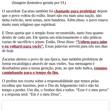
(Imagem ilustrativa gerada por IA)
O sacerdote Zacarias também foi
chamado para profetizar
depois
que o povo voltou do exílio. Israel não era mais uma nação, não
tinha exército, nem armas, nem bandeira. Além disso, o povo estava
muito mais religioso que espiritual.
E Deus queria que o templo fosse reconstruído, tanto fora quanto
dentro de cada um. Ele queria um relacionamento e não práticas
vazias de sacrifício e jejum. Então, Deus disse:
“Voltem para mim
e eu voltarei para vocês”.
Essas palavras servem para nós nos dias
de hoje.
Zacarias alertou o povo de sua época, mas também profetizou de
forma escatológica através de suas visões. Sua mensagem é
desafiadora para a nossa geração, pois, ao que tudo indica,
estamos
caminhando para o tempo do fim.
O profeta nos exorta sobre a responsabilidade que temos pelas
escolhas que fazemos, pois o Dia do Julgamento virá e não há
tempo a perder. Um dia, o Senhor dirá a todos: “Esse é o meu povo”
e a resposta será: “Ele é o meu Deus”.