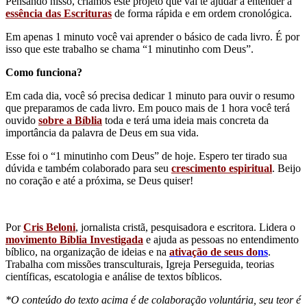
Pensando nisso, criamos este projeto que vai te ajudar a entender a
essência das Escrituras
de forma rápida e em ordem cronológica.
Em apenas 1 minuto você vai aprender o básico de cada livro. É por
isso que este trabalho se chama “1 minutinho com Deus”.
Como funciona?
Em cada dia, você só precisa dedicar 1 minuto para ouvir o resumo
que preparamos de cada livro. Em pouco mais de 1 hora você terá
ouvido
sobre a Bíblia
toda e terá uma ideia mais concreta da
importância da palavra de Deus em sua vida.
Esse foi o “1 minutinho com Deus” de hoje. Espero ter tirado sua
dúvida e também colaborado para seu
crescimento espiritual
. Beijo
no coração e até a próxima, se Deus quiser!
Por
Cris Beloni
, jornalista cristã, pesquisadora e escritora. Lidera o
movimento Bíblia Investigada
e ajuda as pessoas no entendimento
bíblico, na organização de ideias e na
ativação de seus do
ns
.
Trabalha com missões transculturais, Igreja Perseguida, teorias
científicas, escatologia e análise de textos bíblicos.
*O conteúdo do texto acima é de colaboração voluntária, seu teor é