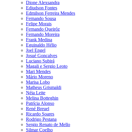
Dione Alexsandra
Ediudson Fontes
Edmilson Ferreira Mendes
Fernando Sousa
Felipe Morais
Fernando Queiróz
Fernando Moreira
Frank Medina
Eguinaldo Hélio
Joel Engel
Josué Gonçalves
Luciano Subirá
Magali e Sergio Leoto
Mari Mendes
Mário Moreno
Marisa Lobo
Matheus Grismaldi
Néia Leite
Melina Botteghin
Patrícia Alonso
René Breuel
Ricardo Soares
Rodrigo Pestana
Sergio Renato de Mello
Silmar Coelho