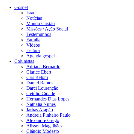
Gospel
Israel
Notícias
Mundo Cristão
Missões / Ação Social
Testemunhos
Família
Vídeos
Leitura
Agenda gospel
Colunistas
Adriana Bernardo
Clarice Ebert
Cris Beloni
Daniel Ramos
Darci Lourenção
Getúlio Cidade
Hernandes Dias Lopes
Nathalia Nunes
Jarbas Aragão
Andreia Pinheiro Paulo
Alexandre Grego
Alisson Magalhães
Cláudio Modesto