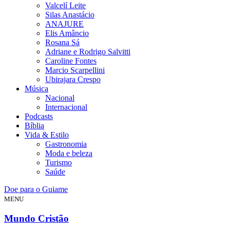
Valcelí Leite
Silas Anastácio
ANAJURE
Elis Amâncio
Rosana Sá
Adriane e Rodrigo Salvitti
Caroline Fontes
Marcio Scarpellini
Ubirajara Crespo
Música
Nacional
Internacional
Podcasts
Bíblia
Vida & Estilo
Gastronomia
Moda e beleza
Turismo
Saúde
Doe para o Guiame
MENU
Mundo Cristão