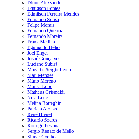
Dione Alexsandra
Ediudson Fontes
Edmilson Ferreira Mendes
Fernando Sousa
Felipe Morais
Fernando Queiróz
Fernando Moreira
Frank Medina
Eguinaldo Hélio
Joel Engel
Josué Gonçalves
Luciano Subirá
Magali e Sergio Leoto
Mari Mendes
Mário Moreno
Marisa Lobo
Matheus Grismaldi
Néia Leite
Melina Botteghin
Patrícia Alonso
René Breuel
Ricardo Soares
Rodrigo Pestana
Sergio Renato de Mello
Silmar Coelho