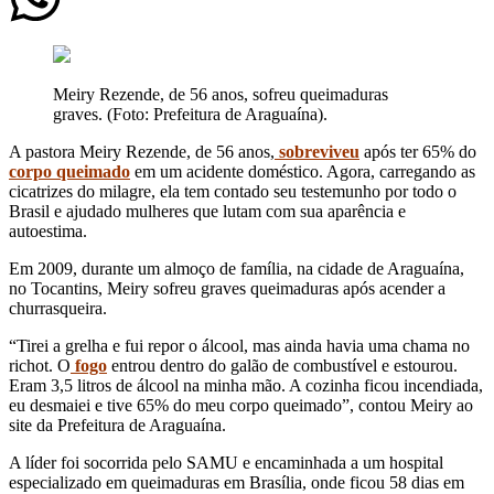
Meiry Rezende, de 56 anos, sofreu queimaduras
graves. (Foto: Prefeitura de Araguaína).
A pastora Meiry Rezende, de 56 anos,
sobreviveu
após ter 65% do
corpo queimado
em um acidente doméstico. Agora, carregando as
cicatrizes do milagre, ela tem contado seu testemunho por todo o
Brasil e ajudado mulheres que lutam com sua aparência e
autoestima.
Em 2009, durante um almoço de família, na cidade de Araguaína,
no Tocantins, Meiry sofreu graves queimaduras após acender a
churrasqueira.
“Tirei a grelha e fui repor o álcool, mas ainda havia uma chama no
richot. O
fogo
entrou dentro do galão de combustível e estourou.
Eram 3,5 litros de álcool na minha mão. A cozinha ficou incendiada,
eu desmaiei e tive 65% do meu corpo queimado”, contou Meiry ao
site da Prefeitura de Araguaína.
A líder foi socorrida pelo SAMU e encaminhada a um hospital
especializado em queimaduras em Brasília, onde ficou 58 dias em