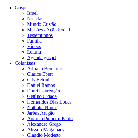
Gospel
Israel
Notícias
Mundo Cristão
Missões / Ação Social
Testemunhos
Família
Vídeos
Leitura
Agenda gospel
Colunistas
Adriana Bernardo
Clarice Ebert
Cris Beloni
Daniel Ramos
Darci Lourenção
Getúlio Cidade
Hernandes Dias Lopes
Nathalia Nunes
Jarbas Aragão
Andreia Pinheiro Paulo
Alexandre Grego
Alisson Magalhães
Cláudio Modesto