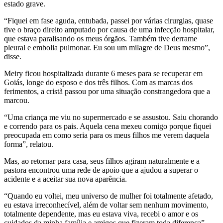
estado grave.
“Fiquei em fase aguda, entubada, passei por várias cirurgias, quase
tive o braço direito amputado por causa de uma infecção hospitalar,
que estava paralisando os meus órgãos. Também tive derrame
pleural e embolia pulmonar. Eu sou um milagre de Deus mesmo”,
disse.
Meiry ficou hospitalizada durante 6 meses para se recuperar em
Goiás, longe do esposo e dos três filhos. Com as marcas dos
ferimentos, a cristã passou por uma situação constrangedora que a
marcou.
“Uma criança me viu no supermercado e se assustou. Saiu chorando
e correndo para os pais. Aquela cena mexeu comigo porque fiquei
preocupada em como seria para os meus filhos me verem daquela
forma”, relatou.
Mas, ao retornar para casa, seus filhos agiram naturalmente e a
pastora encontrou uma rede de apoio que a ajudou a superar o
acidente e a aceitar sua nova aparência.
“Quando eu voltei, meu universo de mulher foi totalmente afetado,
eu estava irreconhecível, além de voltar sem nenhum movimento,
totalmente dependente, mas eu estava viva, recebi o amor e os
cuidados da minha família e amigos que fizeram toda diferença”,