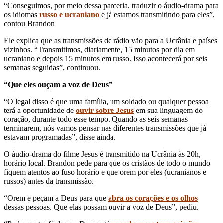
“Conseguimos, por meio dessa parceria, traduzir o áudio-drama para
os idiomas
russo e ucraniano
e já estamos transmitindo para eles”,
contou Brandon
Ele explica que as transmissões de rádio vão para a Ucrânia e países
vizinhos. “Transmitimos, diariamente, 15 minutos por dia em
ucraniano e depois 15 minutos em russo. Isso acontecerá por seis
semanas seguidas”, continuou.
“Que eles ouçam a voz de Deus”
“O legal disso é que uma família, um soldado ou qualquer pessoa
terá a oportunidade de
ouvir sobre Jesus
em sua linguagem do
coração, durante todo esse tempo. Quando as seis semanas
terminarem, nós vamos pensar nas diferentes transmissões que já
estavam programadas”, disse ainda.
O áudio-drama do filme Jesus ​​é transmitido na Ucrânia às 20h,
horário local. Brandon pede para que os cristãos de todo o mundo
fiquem atentos ao fuso horário e que orem por eles (ucranianos e
russos) antes da transmissão.
“Orem e peçam a Deus para que
abra os corações e os olhos
dessas pessoas. Que elas possam ouvir a voz de Deus”, pediu.