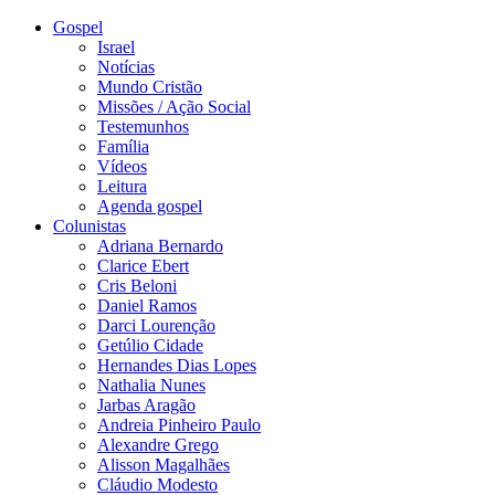
Gospel
Israel
Notícias
Mundo Cristão
Missões / Ação Social
Testemunhos
Família
Vídeos
Leitura
Agenda gospel
Colunistas
Adriana Bernardo
Clarice Ebert
Cris Beloni
Daniel Ramos
Darci Lourenção
Getúlio Cidade
Hernandes Dias Lopes
Nathalia Nunes
Jarbas Aragão
Andreia Pinheiro Paulo
Alexandre Grego
Alisson Magalhães
Cláudio Modesto