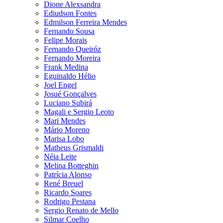
Dione Alexsandra
Ediudson Fontes
Edmilson Ferreira Mendes
Fernando Sousa
Felipe Morais
Fernando Queiróz
Fernando Moreira
Frank Medina
Eguinaldo Hélio
Joel Engel
Josué Gonçalves
Luciano Subirá
Magali e Sergio Leoto
Mari Mendes
Mário Moreno
Marisa Lobo
Matheus Grismaldi
Néia Leite
Melina Botteghin
Patrícia Alonso
René Breuel
Ricardo Soares
Rodrigo Pestana
Sergio Renato de Mello
Silmar Coelho