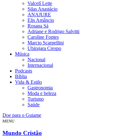
Valcelí Leite
Silas Anastácio
ANAJURE
Elis Amâncio
Rosana Sá
Adriane e Rodrigo Salvitti
Caroline Fontes
Marcio Scarpellini
Ubirajara Crespo
Música
Nacional
Internacional
Podcasts
Bíblia
Vida & Estilo
Gastronomia
Moda e beleza
Turismo
Saúde
Doe para o Guiame
MENU
Mundo Cristão