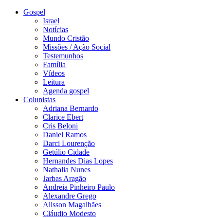
Gospel
Israel
Notícias
Mundo Cristão
Missões / Ação Social
Testemunhos
Família
Vídeos
Leitura
Agenda gospel
Colunistas
Adriana Bernardo
Clarice Ebert
Cris Beloni
Daniel Ramos
Darci Lourenção
Getúlio Cidade
Hernandes Dias Lopes
Nathalia Nunes
Jarbas Aragão
Andreia Pinheiro Paulo
Alexandre Grego
Alisson Magalhães
Cláudio Modesto