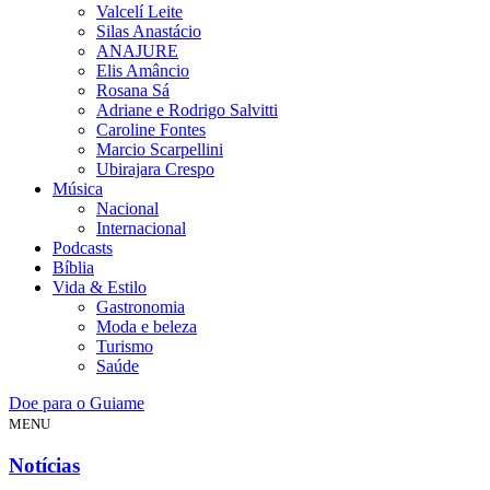
Valcelí Leite
Silas Anastácio
ANAJURE
Elis Amâncio
Rosana Sá
Adriane e Rodrigo Salvitti
Caroline Fontes
Marcio Scarpellini
Ubirajara Crespo
Música
Nacional
Internacional
Podcasts
Bíblia
Vida & Estilo
Gastronomia
Moda e beleza
Turismo
Saúde
Doe para o Guiame
MENU
Notícias