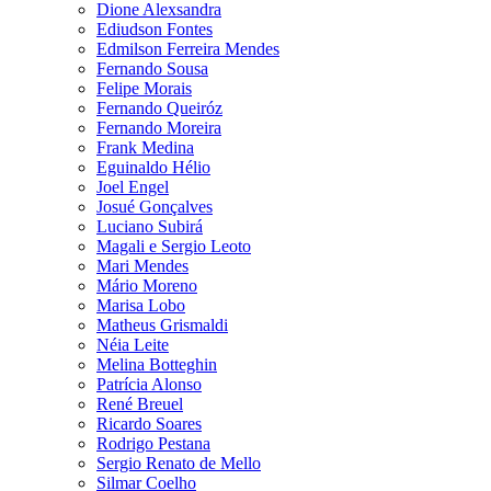
Dione Alexsandra
Ediudson Fontes
Edmilson Ferreira Mendes
Fernando Sousa
Felipe Morais
Fernando Queiróz
Fernando Moreira
Frank Medina
Eguinaldo Hélio
Joel Engel
Josué Gonçalves
Luciano Subirá
Magali e Sergio Leoto
Mari Mendes
Mário Moreno
Marisa Lobo
Matheus Grismaldi
Néia Leite
Melina Botteghin
Patrícia Alonso
René Breuel
Ricardo Soares
Rodrigo Pestana
Sergio Renato de Mello
Silmar Coelho