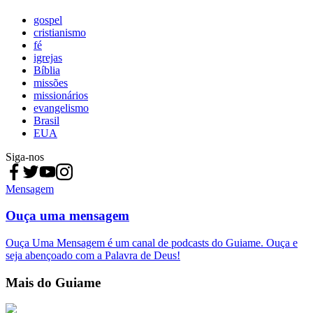
gospel
cristianismo
fé
igrejas
Bíblia
missões
missionários
evangelismo
Brasil
EUA
Siga-nos
Mensagem
Ouça uma mensagem
Ouça Uma Mensagem é um canal de podcasts do Guiame. Ouça e
seja abençoado com a Palavra de Deus!
Mais do Guiame