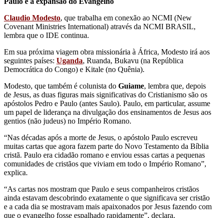
Paulo e a expansão do Evangelho
Claudio Modesto
, que trabalha em conexão ao NCMI (New
Covenant Ministries International) através da NCMI BRASIL,
lembra que o IDE continua.
Em sua próxima viagem obra missionária à África, Modesto irá aos
seguintes países:
Uganda
, Ruanda, Bukavu (na República
Democrática do Congo) e Kitale (no Quênia).
Modesto, que também é colunista do
Guiame
, lembra que, depois
de Jesus, as duas figuras mais significativas do Cristianismo são os
apóstolos Pedro e Paulo (antes Saulo). Paulo, em particular, assume
um papel de liderança na divulgação dos ensinamentos de Jesus aos
gentios (não judeus) no Império Romano.
“Nas décadas após a morte de Jesus, o apóstolo Paulo escreveu
muitas cartas que agora fazem parte do Novo Testamento da Bíblia
cristã. Paulo era cidadão romano e enviou essas cartas a pequenas
comunidades de cristãos que viviam em todo o Império Romano”,
explica.
“As cartas nos mostram que Paulo e seus companheiros cristãos
ainda estavam descobrindo exatamente o que significava ser cristão
e a cada dia se mostravam mais apaixonados por Jesus fazendo com
que o evangelho fosse espalhado rapidamente”, declara.