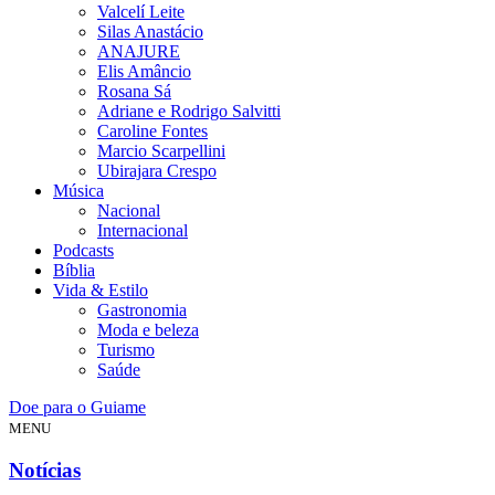
Valcelí Leite
Silas Anastácio
ANAJURE
Elis Amâncio
Rosana Sá
Adriane e Rodrigo Salvitti
Caroline Fontes
Marcio Scarpellini
Ubirajara Crespo
Música
Nacional
Internacional
Podcasts
Bíblia
Vida & Estilo
Gastronomia
Moda e beleza
Turismo
Saúde
Doe para o Guiame
MENU
Notícias