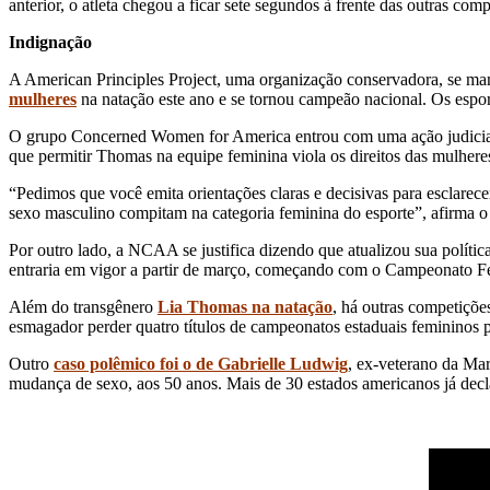
anterior, o atleta chegou a ficar sete segundos à frente das outras comp
Indignação
A American Principles Project, uma organização conservadora, se ma
mulheres
na natação este ano e se tornou campeão nacional. Os esport
O grupo Concerned Women for America entrou com uma ação judicial 
que permitir Thomas na equipe feminina viola os direitos das mulhere
“Pedimos que você emita orientações claras e decisivas para esclarecer
sexo masculino compitam na categoria feminina do esporte”, afirma o
Por outro lado, a NCAA se justifica dizendo que atualizou sua política
entraria em vigor a partir de março, começando com o Campeonato F
Além do transgênero
Lia Thomas na natação
, há outras competiçõ
esmagador perder quatro títulos de campeonatos estaduais femininos p
Outro
caso polêmico foi o de Gabrielle Ludwig
, ex-veterano da Ma
mudança de sexo, aos 50 anos. Mais de 30 estados americanos já decl