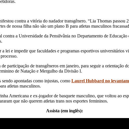
etidoras.
nifestou contra a vitória do nadador transgênero. “Lia Thomas passo
es de nossa filha não são um plano B para atletas masculinos fracassad
contra a Universidade da Pensilvânia no Departamento de Educação do
s.
 a lei e impedir que faculdades e programas esportivos universitários v
 processo.
 de participação de transgêneros em janeiro, para seguir a orientação d
eminino de Natação e Mergulho da Divisão I.
es sendo apontadas como injustas, como
Laurel Hubbard no levantam
ara atletas masculinos.
rinha Americana e ex-jogador de basquete masculino, que voltou ao esp
araram que não querem atletas trans nos esportes femininos.
Assista (em inglês):