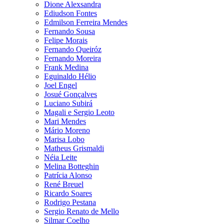
Dione Alexsandra
Ediudson Fontes
Edmilson Ferreira Mendes
Fernando Sousa
Felipe Morais
Fernando Queiróz
Fernando Moreira
Frank Medina
Eguinaldo Hélio
Joel Engel
Josué Gonçalves
Luciano Subirá
Magali e Sergio Leoto
Mari Mendes
Mário Moreno
Marisa Lobo
Matheus Grismaldi
Néia Leite
Melina Botteghin
Patrícia Alonso
René Breuel
Ricardo Soares
Rodrigo Pestana
Sergio Renato de Mello
Silmar Coelho