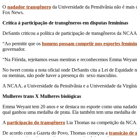
O
nadador transgênero
da Universidade da Pensilvânia não é mai
Fox News.
Crítica à participação de transgêneros em disputas femininas
DeSantis criticou a política de participação de transgêneros da NCA
“Ao permitir que os
homens possam competir nos esportes feminin
governador.
“Na Flórida, rejeitamos essas mentiras e reconhecemos Emma Weyant,
No tweet consta a nota oficial onde DeSantis cita a Lei de Equidad
ou meninas, não pode haver a presença do sexo masculino.
A NCAA, a Universidade da Pensilvânia e a Universidade da Virgín
Mulheres trans X Mulheres biológicas
Emma Weyant tem 20 anos e se destaca no esporte como uma nadadora t
qual ganhou uma medalha de prata. Ela também tem uma medalha de
A
participação do transgênero
Lia Thomas na competição da NCAA p
De acordo com a Gazeta do Povo, Thomas começou a
transição de