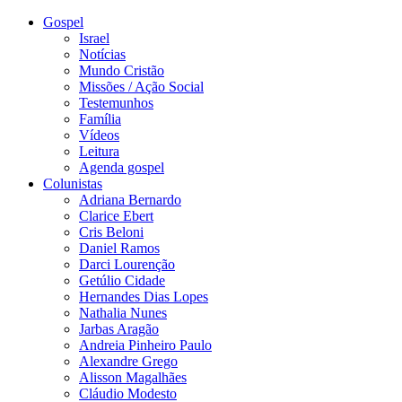
Gospel
Israel
Notícias
Mundo Cristão
Missões / Ação Social
Testemunhos
Família
Vídeos
Leitura
Agenda gospel
Colunistas
Adriana Bernardo
Clarice Ebert
Cris Beloni
Daniel Ramos
Darci Lourenção
Getúlio Cidade
Hernandes Dias Lopes
Nathalia Nunes
Jarbas Aragão
Andreia Pinheiro Paulo
Alexandre Grego
Alisson Magalhães
Cláudio Modesto