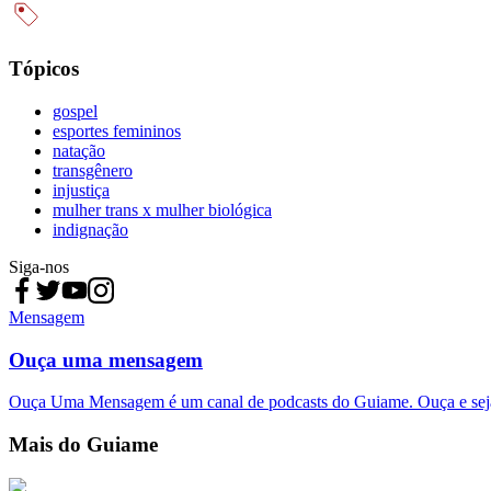
Tópicos
gospel
esportes femininos
natação
transgênero
injustiça
mulher trans x mulher biológica
indignação
Siga-nos
Mensagem
Ouça uma mensagem
Ouça Uma Mensagem é um canal de podcasts do Guiame. Ouça e sej
Mais do Guiame