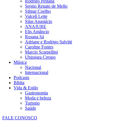
Rodrigo Pestana
Sergio Renato de Mello
Silmar Coelho
Valcelí Leite
Silas Anastácio
ANAJURE
Elis Amâncio
Rosana Sá
Adriane e Rodrigo Salvitti
Caroline Fontes
Marcio Scarpellini
Ubirajara Crespo
Música
Nacional
Internacional
Podcasts
Bíblia
Vida & Estilo
Gastronomia
Moda e beleza
Turismo
Saúde
FALE CONOSCO