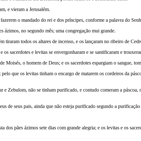
am, e vieram a Jerusalém.
fazerem o mandado do rei e dos príncipes, conforme a palavra do Senh
pães ázimos, no segundo mês; uma congregação mui grande.
m tiraram todos os altares de incenso, e os lançaram no ribeiro de Ced
 os sacerdotes e levitas se envergonharam e se santificaram e trouxer
 de Moisés, o homem de Deus; e os sacerdotes espargiam o sangue, tom
pelo que os levitas tinham o encargo de matarem os cordeiros da pásco
r e Zebulom, não se tinham purificado, e contudo comeram a páscoa, n
 de seus pais, ainda que não esteja purificado segundo a purificação 
sta dos pães ázimos sete dias com grande alegria; e os levitas e os sac