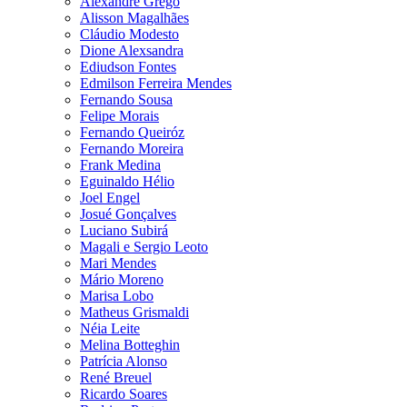
Alexandre Grego
Alisson Magalhães
Cláudio Modesto
Dione Alexsandra
Ediudson Fontes
Edmilson Ferreira Mendes
Fernando Sousa
Felipe Morais
Fernando Queiróz
Fernando Moreira
Frank Medina
Eguinaldo Hélio
Joel Engel
Josué Gonçalves
Luciano Subirá
Magali e Sergio Leoto
Mari Mendes
Mário Moreno
Marisa Lobo
Matheus Grismaldi
Néia Leite
Melina Botteghin
Patrícia Alonso
René Breuel
Ricardo Soares