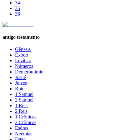
34
35
36
antigo testamento
Gênesis
Êxodo
Levítico
Números
Deuteronômio
Josué
Juízes
Rute
1 Samuel
2 Samuel
1 Reis
2 Reis
1 Crônicas
2 Crônicas
Esdras
Neemias
Ester