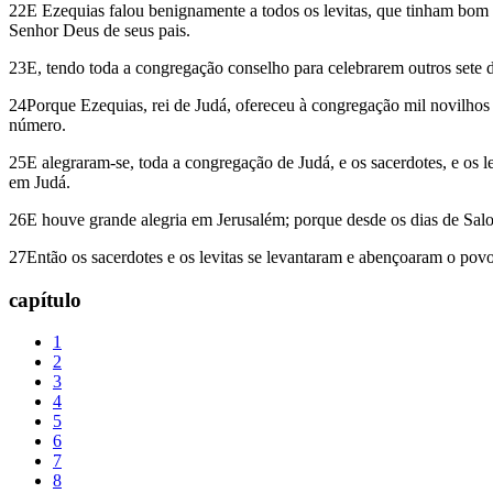
22E Ezequias falou benignamente a todos os levitas, que tinham bom 
Senhor Deus de seus pais.
23E, tendo toda a congregação conselho para celebrarem outros sete di
24Porque Ezequias, rei de Judá, ofereceu à congregação mil novilhos e
número.
25E alegraram-se, toda a congregação de Judá, e os sacerdotes, e os l
em Judá.
26E houve grande alegria em Jerusalém; porque desde os dias de Salom
27Então os sacerdotes e os levitas se levantaram e abençoaram o povo;
capítulo
1
2
3
4
5
6
7
8