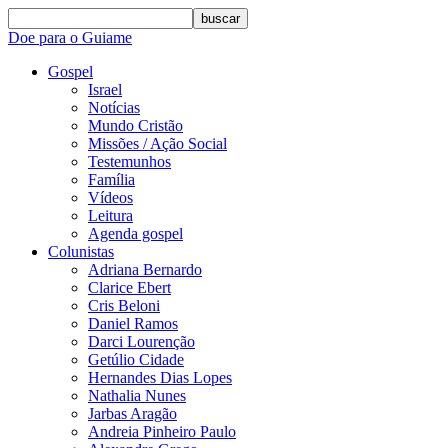
buscar
Doe para o Guiame
Gospel
Israel
Notícias
Mundo Cristão
Missões / Ação Social
Testemunhos
Família
Vídeos
Leitura
Agenda gospel
Colunistas
Adriana Bernardo
Clarice Ebert
Cris Beloni
Daniel Ramos
Darci Lourenção
Getúlio Cidade
Hernandes Dias Lopes
Nathalia Nunes
Jarbas Aragão
Andreia Pinheiro Paulo