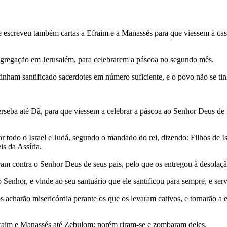
, e escreveu também cartas a Efraim e a Manassés para que viessem à 
ongregação em Jerusalém, para celebrarem a páscoa no segundo mês.
inham santificado sacerdotes em número suficiente, e o povo não se ti
Berseba até Dã, para que viessem a celebrar a páscoa ao Senhor Deus de
por todo o Israel e Judá, segundo o mandado do rei, dizendo: Filhos de I
is da Assíria.
ram contra o Senhor Deus de seus pais, pelo que os entregou à desolaç
Senhor, e vinde ao seu santuário que ele santificou para sempre, e serv
 acharão misericórdia perante os que os levaram cativos, e tornarão a 
Efraim e Manassés até Zebulom; porém riram-se e zombaram deles.