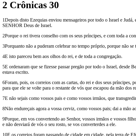
2 Crônicas 30
1Depois disto Ezequias enviou mensageiros por todo o Israel e Judá
SENHOR Deus de Israel.
2Porque o rei tivera conselho com os seus príncipes, e com toda a c
3Porquanto não a puderam celebrar no tempo próprio, porque não se t
4E isto pareceu bem aos olhos do rei, e de toda a congregação.
5E ordenaram que se fizesse passar pregão por todo o Israel, desde 
estava escrito.
6Foram, pois, os correios com as cartas, do rei e dos seus príncipes, 
para que ele se volte para o restante de vós que escapou da mão dos re
7E não sejais como vossos pais e como vossos irmãos, que transgredi
8Não endureçais agora a vossa cerviz, como vossos pais; dai a mão ao 
9Porque, em vos convertendo ao Senhor, vossos irmãos e vossos filhos
e não desviará de vós o seu rosto, se vos converterdes a ele.
10E os correios foram passando de cidade em cidade, pela terra de 