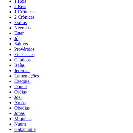
1 Reis
2 Reis
1 Crônicas
2 Crônicas
Esdras
Neemias
Ester
Jó
Salmos
Provérbios
Eclesiastes
Cânticos
Isaías
Jeremias
Lamentações
Ezequiel
Daniel
Oséias
Joel
Amós
Obadias
Jonas
Miquéias
Naum
Habacuque