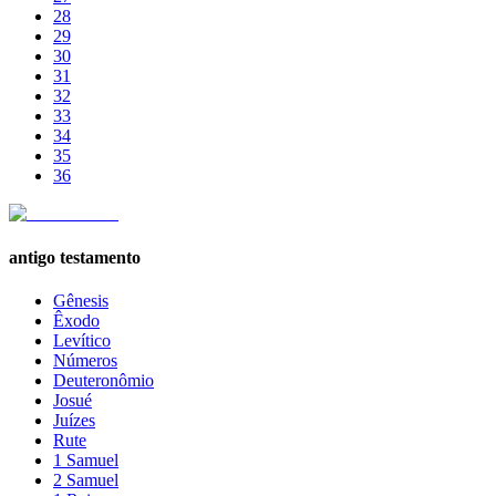
28
29
30
31
32
33
34
35
36
antigo testamento
Gênesis
Êxodo
Levítico
Números
Deuteronômio
Josué
Juízes
Rute
1 Samuel
2 Samuel