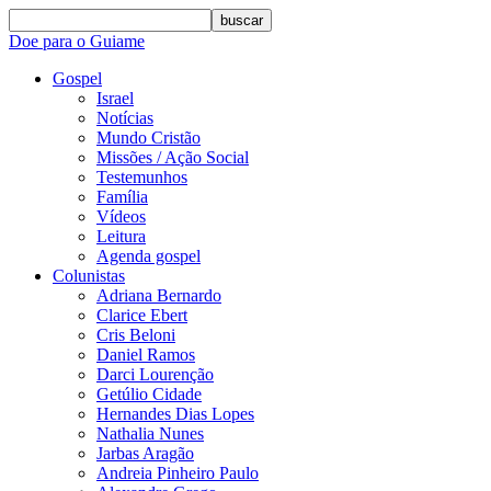
buscar
Doe para o Guiame
Gospel
Israel
Notícias
Mundo Cristão
Missões / Ação Social
Testemunhos
Família
Vídeos
Leitura
Agenda gospel
Colunistas
Adriana Bernardo
Clarice Ebert
Cris Beloni
Daniel Ramos
Darci Lourenção
Getúlio Cidade
Hernandes Dias Lopes
Nathalia Nunes
Jarbas Aragão
Andreia Pinheiro Paulo