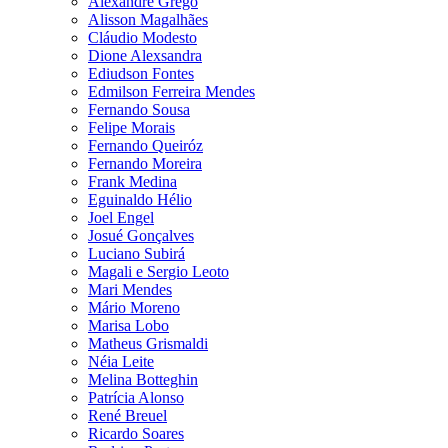
Alexandre Grego
Alisson Magalhães
Cláudio Modesto
Dione Alexsandra
Ediudson Fontes
Edmilson Ferreira Mendes
Fernando Sousa
Felipe Morais
Fernando Queiróz
Fernando Moreira
Frank Medina
Eguinaldo Hélio
Joel Engel
Josué Gonçalves
Luciano Subirá
Magali e Sergio Leoto
Mari Mendes
Mário Moreno
Marisa Lobo
Matheus Grismaldi
Néia Leite
Melina Botteghin
Patrícia Alonso
René Breuel
Ricardo Soares