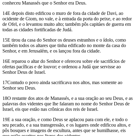
conheceu Manassés que o Senhor era Deus.
14E depois disto edificou o muro de fora da cidade de Davi, ao
ocidente de Giom, no vale, e à entrada da porta do peixe, e ao redor
de Ofel, e o levantou muito alto; também pôs capitàes de guerra em
todas as cidades fortificadas de Judá.
15E tirou da casa do Senhor os deuses estranhos e o ídolo, como
também todos os altares que tinha edificado no monte da casa do
Senhor, e em Jerusalém, e os lançou fora da cidade.
16E reparou o altar do Senhor e ofereceu sobre ele sacrifícios de
ofertas pacíficas e de louvor; e ordenou a Judá que servisse ao
Senhor Deus de Israel.
17Contudo o povo ainda sacrificava nos altos, mas somente ao
Senhor seu Deus.
18O restante dos atos de Manassés, e a sua oração ao seu Deus, e as
palavras dos videntes que lhe falaram no nome do Senhor Deus de
Israel, eis que estão nas crônicas dos reis de Israel.
19E a sua oração, e como Deus se aplacou para com ele, e todo o
seu pecado, e a sua transgressão, e os lugares onde edificou altos, e
pôs bosques e imagens de escultura, antes que se humilhasse, eis
que estão escritos nos livros dos videntes.