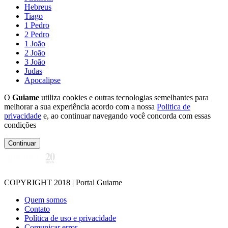
Hebreus
Tiago
1 Pedro
2 Pedro
1 João
2 João
3 João
Judas
Apocalipse
O
Guiame
utiliza cookies e outras tecnologias semelhantes para
melhorar a sua experiência acordo com a nossa
Politica de
privacidade
e, ao continuar navegando você concorda com essas
condições
Continuar
COPYRIGHT 2018 | Portal Guiame
Quem somos
Contato
Política de uso e privacidade
Comunicar error