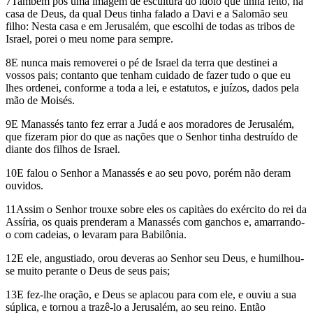
7Também pôs uma imagem de escultura do ídolo que tinha feito, na
casa de Deus, da qual Deus tinha falado a Davi e a Salomão seu
filho: Nesta casa e em Jerusalém, que escolhi de todas as tribos de
Israel, porei o meu nome para sempre.
8E nunca mais removerei o pé de Israel da terra que destinei a
vossos pais; contanto que tenham cuidado de fazer tudo o que eu
lhes ordenei, conforme a toda a lei, e estatutos, e juízos, dados pela
mão de Moisés.
9E Manassés tanto fez errar a Judá e aos moradores de Jerusalém,
que fizeram pior do que as nações que o Senhor tinha destruído de
diante dos filhos de Israel.
10E falou o Senhor a Manassés e ao seu povo, porém não deram
ouvidos.
11Assim o Senhor trouxe sobre eles os capitàes do exército do rei da
Assíria, os quais prenderam a Manassés com ganchos e, amarrando-
o com cadeias, o levaram para Babilônia.
12E ele, angustiado, orou deveras ao Senhor seu Deus, e humilhou-
se muito perante o Deus de seus pais;
13E fez-lhe oração, e Deus se aplacou para com ele, e ouviu a sua
súplica, e tornou a trazê-lo a Jerusalém, ao seu reino. Então