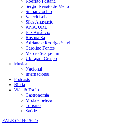
Rodrigo Pestana
Sergio Renato de Mello
Silmar Coelho
Valcelí Leite
Silas Anastácio
ANAJURE
Elis Amâncio
Rosana Sá
Adriane e Rodrigo Salvitti
Caroline Fontes
Marcio Scarpellini
Ubirajara Crespo
Música
Nacional
Internacional
Podcasts
Bíblia
Vida & Estilo
Gastronomia
Moda e beleza
Turismo
Saúde
FALE CONOSCO