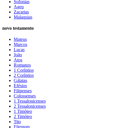
Sofonias
Ageu
Zacarias
Malaquias
novo testamento
Mateus
Marcos
Lucas
João
Atos
Romanos
1 Coríntios
2 Coríntios
Gálatas
Efésios
Filipenses
Colossenses
1 Tessalonicenses
2 Tessalonicenses
1 Timóteo
2 Timóteo
Tito
Filemom