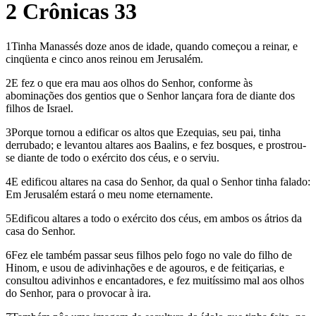
2 Crônicas 33
1Tinha Manassés doze anos de idade, quando começou a reinar, e
cinqüenta e cinco anos reinou em Jerusalém.
2E fez o que era mau aos olhos do Senhor, conforme às
abominações dos gentios que o Senhor lançara fora de diante dos
filhos de Israel.
3Porque tornou a edificar os altos que Ezequias, seu pai, tinha
derrubado; e levantou altares aos Baalins, e fez bosques, e prostrou-
se diante de todo o exército dos céus, e o serviu.
4E edificou altares na casa do Senhor, da qual o Senhor tinha falado:
Em Jerusalém estará o meu nome eternamente.
5Edificou altares a todo o exército dos céus, em ambos os átrios da
casa do Senhor.
6Fez ele também passar seus filhos pelo fogo no vale do filho de
Hinom, e usou de adivinhações e de agouros, e de feitiçarias, e
consultou adivinhos e encantadores, e fez muitíssimo mal aos olhos
do Senhor, para o provocar à ira.