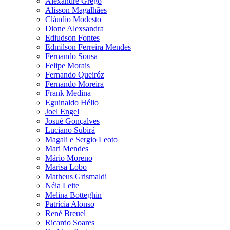
Alexandre Grego
Alisson Magalhães
Cláudio Modesto
Dione Alexsandra
Ediudson Fontes
Edmilson Ferreira Mendes
Fernando Sousa
Felipe Morais
Fernando Queiróz
Fernando Moreira
Frank Medina
Eguinaldo Hélio
Joel Engel
Josué Gonçalves
Luciano Subirá
Magali e Sergio Leoto
Mari Mendes
Mário Moreno
Marisa Lobo
Matheus Grismaldi
Néia Leite
Melina Botteghin
Patrícia Alonso
René Breuel
Ricardo Soares