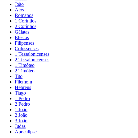
João
Atos
Romanos
1 Coríntios
2 Coríntios
Gálatas
Efésios
Filipenses
Colossenses
1 Tessalonicenses
2 Tessalonicenses
1 Timóteo
2 Timóteo
Tito
Filemom
Hebreus
Tiago
1 Pedro
2 Pedro
1 João
2 João
3 João
Judas
Apocalipse