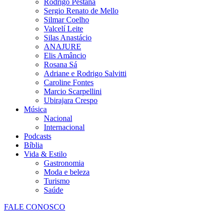
Rodrigo Pestana
Sergio Renato de Mello
Silmar Coelho
Valcelí Leite
Silas Anastácio
ANAJURE
Elis Amâncio
Rosana Sá
Adriane e Rodrigo Salvitti
Caroline Fontes
Marcio Scarpellini
Ubirajara Crespo
Música
Nacional
Internacional
Podcasts
Bíblia
Vida & Estilo
Gastronomia
Moda e beleza
Turismo
Saúde
FALE CONOSCO