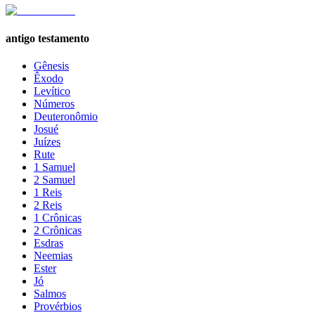
antigo testamento
Gênesis
Êxodo
Levítico
Números
Deuteronômio
Josué
Juízes
Rute
1 Samuel
2 Samuel
1 Reis
2 Reis
1 Crônicas
2 Crônicas
Esdras
Neemias
Ester
Jó
Salmos
Provérbios