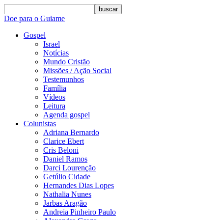
buscar
Doe para o Guiame
Gospel
Israel
Notícias
Mundo Cristão
Missões / Ação Social
Testemunhos
Família
Vídeos
Leitura
Agenda gospel
Colunistas
Adriana Bernardo
Clarice Ebert
Cris Beloni
Daniel Ramos
Darci Lourenção
Getúlio Cidade
Hernandes Dias Lopes
Nathalia Nunes
Jarbas Aragão
Andreia Pinheiro Paulo