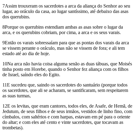
7Assim trouxeram os sacerdotes a arca da aliança do Senhor ao seu
lugar, ao oráculo da casa, ao lugar santíssimo, até debaixo das asas
dos querubins.
8Porque os querubins estendiam ambas as asas sobre o lugar da
arca, e os querubins cobriam, por cima, a arca e os seus varais.
9Então os varais sobressaíam para que as pontas dos varais da arca
se vissem perante o oráculo, mas não se vissem de fora; e ali tem
estado até ao dia de hoje.
10Na arca não havia coisa alguma senão as duas tábuas, que Moisés
tinha posto em Horebe, quando o Senhor fez aliança com os filhos
de Israel, saíndo eles do Egito.
11E sucedeu que, saindo os sacerdotes do santuário (porque todos
os sacerdotes, que ali se acharam, se santificaram, sem respeitarem
as suas turmas,
12E os levitas, que eram cantores, todos eles, de Asafe, de Hemã, de
Jedutum, de seus filhos e de seus irmãos, vestidos de linho fino, com
címbalos, com saltérios e com harpas, estavam em pé para o oriente
do altar; e com eles até cento e vinte sacerdotes, que tocavam as
trombetas).