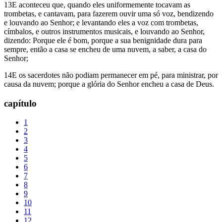
13E aconteceu que, quando eles uniformemente tocavam as
trombetas, e cantavam, para fazerem ouvir uma só voz, bendizendo
e louvando ao Senhor; e levantando eles a voz com trombetas,
címbalos, e outros instrumentos musicais, e louvando ao Senhor,
dizendo: Porque ele é bom, porque a sua benignidade dura para
sempre, então a casa se encheu de uma nuvem, a saber, a casa do
Senhor;
14E os sacerdotes não podiam permanecer em pé, para ministrar, por
causa da nuvem; porque a glória do Senhor encheu a casa de Deus.
capítulo
1
2
3
4
5
6
7
8
9
10
11
12