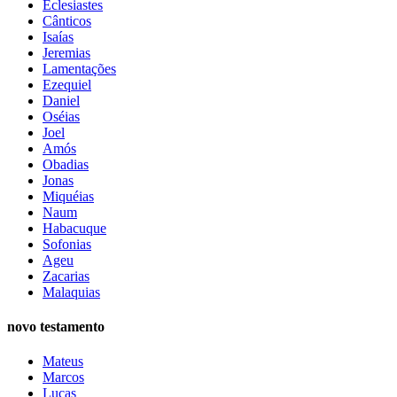
Eclesiastes
Cânticos
Isaías
Jeremias
Lamentações
Ezequiel
Daniel
Oséias
Joel
Amós
Obadias
Jonas
Miquéias
Naum
Habacuque
Sofonias
Ageu
Zacarias
Malaquias
novo testamento
Mateus
Marcos
Lucas