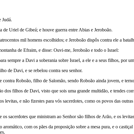
e Judá.
a de Uriel de Gibeá; e houve guerra entre Abias e Jeroboão.
atrocentos mil homens escolhidos; e Jeroboão dispôs contra ele a bata
ntanha de Efraim, e disse: Ouvi-me, Jeroboão e todo o Israel:
 sempre a Davi a soberania sobre Israel, a ele e a seus filhos, por um
lho de Davi, e se rebelou contra seu senhor.
-se contra Roboão, filho de Salomão, sendo Roboão ainda jovem, e terno d
mão dos filhos de Davi, visto que sois uma grande multidão, e tendes co
 os levitas, e não fizestes para vós sacerdotes, como os povos das outr
os sacerdotes que ministram ao Senhor são filhos de Arão, e os levita
aromático, com os pães da proposição sobre a mesa pura, e o castiçal 
es.