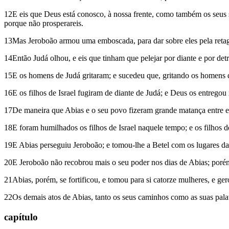
12E eis que Deus está conosco, à nossa frente, como também os seus sa
porque não prosperareis.
13Mas Jeroboão armou uma emboscada, para dar sobre eles pela retag
14Então Judá olhou, e eis que tinham que pelejar por diante e por det
15E os homens de Judá gritaram; e sucedeu que, gritando os homens de
16E os filhos de Israel fugiram de diante de Judá; e Deus os entregou
17De maneira que Abias e o seu povo fizeram grande matança entre el
18E foram humilhados os filhos de Israel naquele tempo; e os filhos
19E Abias perseguiu Jeroboão; e tomou-lhe a Betel com os lugares da s
20E Jeroboão não recobrou mais o seu poder nos dias de Abias; porém
21Abias, porém, se fortificou, e tomou para si catorze mulheres, e gerou
22Os demais atos de Abias, tanto os seus caminhos como as suas palavra
capítulo