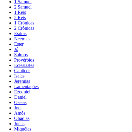
1 Samuel
2 Samuel
1 Reis
2 Reis
1 Crônicas
2 Crônicas
Esdras
Neemias
Ester
Jó
Salmos
Provérbios
Eclesiastes
Cânticos
Isaías
Jeremias
Lamentações
Ezequiel
Daniel
Oséias
Joel
Amós
Obadias
Jonas
Miquéias