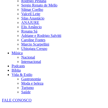
Rodrigo Pestana
Sergio Renato de Mello
Silmar Coelho
Valcelí Leite
Silas Anastácio
ANAJURE
Elis Amâncio
Rosana Sá
Adriane e Rodrigo Salvitti
Caroline Fontes
Marcio Scarpellini
Ubirajara Crespo
Música
Nacional
Internacional
Podcasts
Bíblia
Vida & Estilo
Gastronomia
Moda e beleza
Turismo
Saúde
FALE CONOSCO