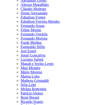
Alexandre Grego
Alisson Magalhães
Cláudio Modesto
Dione Alexsandra
Ediudson Fontes
Edmilson Ferreira Mendes
Fernando Sousa
Felipe Morais
Fernando Queiróz
Fernando Moreira
Frank Medina
Eguinaldo Hélio
Joel Engel
Josué Gonçalves
Luciano Subirá
Magali e Sergio Leoto
Mari Mendes
Mário Moreno
Marisa Lobo
Matheus Grismaldi
Néia Leite
Melina Botteghin
Patrícia Alonso
René Breuel
Ricardo Soares