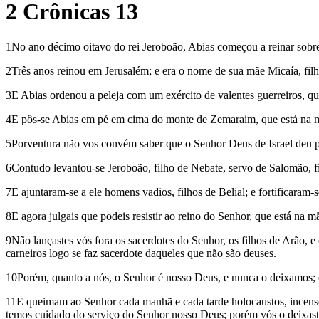
2 Crônicas 13
1No ano décimo oitavo do rei Jeroboão, Abias começou a reinar sobr
2Três anos reinou em Jerusalém; e era o nome de sua mãe Micaía, filh
3E Abias ordenou a peleja com um exército de valentes guerreiros, qu
4E pôs-se Abias em pé em cima do monte de Zemaraim, que está na mo
5Porventura não vos convém saber que o Senhor Deus de Israel deu para
6Contudo levantou-se Jeroboão, filho de Nebate, servo de Salomão, fi
7E ajuntaram-se a ele homens vadios, filhos de Belial; e fortificaram
8E agora julgais que podeis resistir ao reino do Senhor, que está na 
9Não lançastes vós fora os sacerdotes do Senhor, os filhos de Arão, e
carneiros logo se faz sacerdote daqueles que não são deuses.
10Porém, quanto a nós, o Senhor é nosso Deus, e nunca o deixamos; e 
11E queimam ao Senhor cada manhã e cada tarde holocaustos, incenso 
temos cuidado do serviço do Senhor nosso Deus; porém vós o deixast