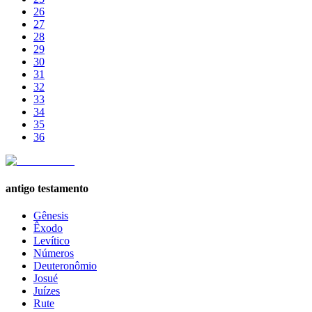
26
27
28
29
30
31
32
33
34
35
36
antigo testamento
Gênesis
Êxodo
Levítico
Números
Deuteronômio
Josué
Juízes
Rute