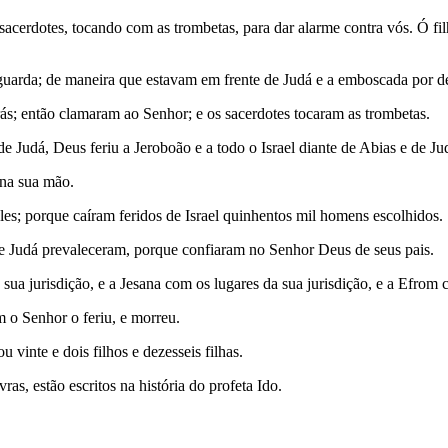
cerdotes, tocando com as trombetas, para dar alarme contra vós. Ó filh
uarda; de maneira que estavam em frente de Judá e a emboscada por de
rás; então clamaram ao Senhor; e os sacerdotes tocaram as trombetas.
 Judá, Deus feriu a Jeroboão e a todo o Israel diante de Abias e de Ju
 na sua mão.
es; porque caíram feridos de Israel quinhentos mil homens escolhidos.
 de Judá prevaleceram, porque confiaram no Senhor Deus de seus pais.
ua jurisdição, e a Jesana com os lugares da sua jurisdição, e a Efrom c
 o Senhor o feriu, e morreu.
 vinte e dois filhos e dezesseis filhas.
s, estão escritos na história do profeta Ido.