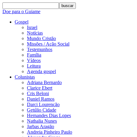
buscar
Doe para o Guiame
Gospel
Israel
Notícias
Mundo Cristão
Missões / Ação Social
Testemunhos
Família
Vídeos
Leitura
Agenda gospel
Colunistas
Adriana Bernardo
Clarice Ebert
Cris Beloni
Daniel Ramos
Darci Lourenção
Getúlio Cidade
Hernandes Dias Lopes
Nathalia Nunes
Jarbas Aragão
Andreia Pinheiro Paulo