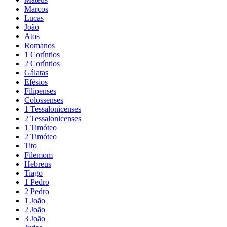
Marcos
Lucas
João
Atos
Romanos
1 Coríntios
2 Coríntios
Gálatas
Efésios
Filipenses
Colossenses
1 Tessalonicenses
2 Tessalonicenses
1 Timóteo
2 Timóteo
Tito
Filemom
Hebreus
Tiago
1 Pedro
2 Pedro
1 João
2 João
3 João