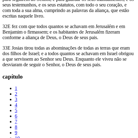
seus testemunhos, e os seus estatutos, com todo o seu coração, e
com toda a sua alma, cumprindo as palavras da aliança, que estão
escritas naquele livro.
32E fez com que todos quantos se achavam em Jerusalém e em
Benjamim o firmassem; e os habitantes de Jerusalém fizeram
conforme a aliança de Deus, o Deus de seus pais.
33E Josias tirou todas as abominações de todas as terras que eram
dos filhos de Israel; e a todos quantos se achavam em Israel obrigou
a que servissem ao Senhor seu Deus. Enquanto ele viveu não se
desviaram de seguir o Senhor, o Deus de seus pais.
capítulo
1
2
3
4
5
6
7
8
9