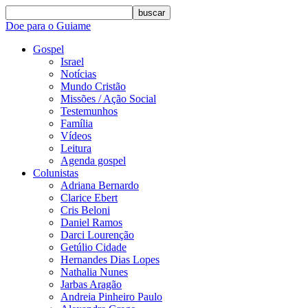
buscar
Doe para o Guiame
Gospel
Israel
Notícias
Mundo Cristão
Missões / Ação Social
Testemunhos
Família
Vídeos
Leitura
Agenda gospel
Colunistas
Adriana Bernardo
Clarice Ebert
Cris Beloni
Daniel Ramos
Darci Lourenção
Getúlio Cidade
Hernandes Dias Lopes
Nathalia Nunes
Jarbas Aragão
Andreia Pinheiro Paulo