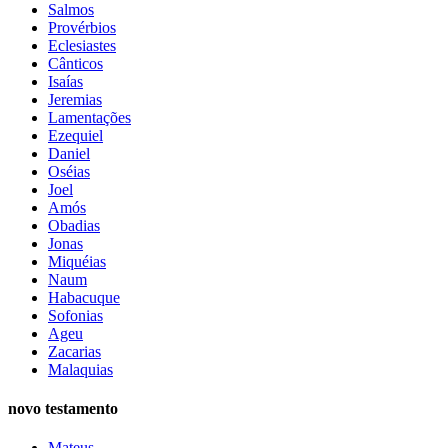
Salmos
Provérbios
Eclesiastes
Cânticos
Isaías
Jeremias
Lamentações
Ezequiel
Daniel
Oséias
Joel
Amós
Obadias
Jonas
Miquéias
Naum
Habacuque
Sofonias
Ageu
Zacarias
Malaquias
novo testamento
Mateus