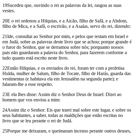
19Sucedeu que, ouvindo o rei as palavras da lei, rasgou as suas
vestes.
20E o rei ordenou a Hilquias, e a Aicão, filho de Safã, e a Abdom,
filho de Mica, e a Safã, o escrivão, e a Asaías, servo do rei, dizendo:
21Ide, consultai ao Senhor por mim, e pelos que restam em Israel e
em Judá, sobre as palavras deste livro que se achou; porque grande é
o furor do Senhor, que se derramou sobre nós; porquanto nossos
pais não guardaram a palavra do Senhor, para fazerem conforme a
tudo quanto está escrito neste livro.
22Então Hilquias, e os enviados do rei, foram ter com a profetisa
Hulda, mulher de Salum, filho de Tocate, filho de Harás, guarda das
vestimentas (e habitava ela em Jerusalém na segunda parte); e
falaram-lhe a esse respeito.
23E ela lhes disse: Assim diz o Senhor Deus de Israel: Dizei ao
homem que vos enviou a mim:
24Assim diz o Senhor: Eis que trarei mal sobre este lugar, e sobre os
seus habitantes, a saber, todas as maldições que estão escritas no
livro que se leu perante o rei de Judá.
25Porque me deixaram, e queimaram incenso perante outros deuses,