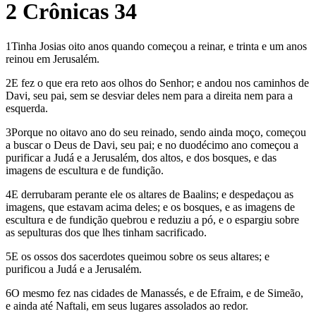
2 Crônicas 34
1Tinha Josias oito anos quando começou a reinar, e trinta e um anos
reinou em Jerusalém.
2E fez o que era reto aos olhos do Senhor; e andou nos caminhos de
Davi, seu pai, sem se desviar deles nem para a direita nem para a
esquerda.
3Porque no oitavo ano do seu reinado, sendo ainda moço, começou
a buscar o Deus de Davi, seu pai; e no duodécimo ano começou a
purificar a Judá e a Jerusalém, dos altos, e dos bosques, e das
imagens de escultura e de fundição.
4E derrubaram perante ele os altares de Baalins; e despedaçou as
imagens, que estavam acima deles; e os bosques, e as imagens de
escultura e de fundição quebrou e reduziu a pó, e o espargiu sobre
as sepulturas dos que lhes tinham sacrificado.
5E os ossos dos sacerdotes queimou sobre os seus altares; e
purificou a Judá e a Jerusalém.
6O mesmo fez nas cidades de Manassés, e de Efraim, e de Simeão,
e ainda até Naftali, em seus lugares assolados ao redor.