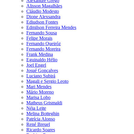
Alexandre Grego
Alisson Magalhães
Cláudio Modesto
Dione Alexsandra
Ediudson Fontes
Edmilson Ferreira Mendes
Fernando Sousa
Felipe Morais
Fernando Queiróz
Fernando Moreira
Frank Medina
Eguinaldo Hélio
Joel Engel
Josué Gonçalves
Luciano Subirá
Magali e Sergio Leoto
Mari Mendes
Mário Moreno
Marisa Lobo
Matheus Grismaldi
Néia Leite
Melina Botteghin
Patrícia Alonso
René Breuel
Ricardo Soares