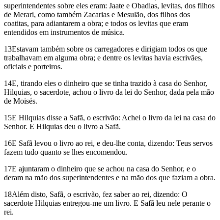
superintendentes sobre eles eram: Jaate e Obadias, levitas, dos filhos
de Merari, como também Zacarias e Mesulão, dos filhos dos
coatitas, para adiantarem a obra; e todos os levitas que eram
entendidos em instrumentos de música.
13Estavam também sobre os carregadores e dirigiam todos os que
trabalhavam em alguma obra; e dentre os levitas havia escrivães,
oficiais e porteiros.
14E, tirando eles o dinheiro que se tinha trazido à casa do Senhor,
Hilquias, o sacerdote, achou o livro da lei do Senhor, dada pela mão
de Moisés.
15E Hilquias disse a Safã, o escrivão: Achei o livro da lei na casa do
Senhor. E Hilquias deu o livro a Safã.
16E Safã levou o livro ao rei, e deu-lhe conta, dizendo: Teus servos
fazem tudo quanto se lhes encomendou.
17E ajuntaram o dinheiro que se achou na casa do Senhor, e o
deram na mão dos superintendentes e na mão dos que faziam a obra.
18Além disto, Safã, o escrivão, fez saber ao rei, dizendo: O
sacerdote Hilquias entregou-me um livro. E Safã leu nele perante o
rei.