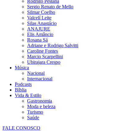
Rodrigo Pestana
Sergio Renato de Mello
Silmar Coelho
Valcelí Leite
Silas Anastácio
ANAJURE
Elis Amâncio
Rosana Sá
Adriane e Rodrigo Salvitti
Caroline Fontes
Marcio Scarpellini
Ubirajara Crespo
Música
Nacional
Internacional
Podcasts
Bíblia
Vida & Estilo
Gastronomia
Moda e beleza
Turismo
Saúde
FALE CONOSCO