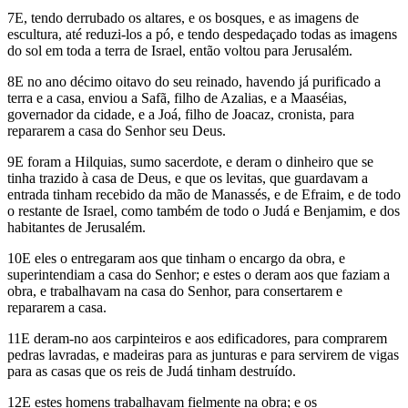
7E, tendo derrubado os altares, e os bosques, e as imagens de
escultura, até reduzi-los a pó, e tendo despedaçado todas as imagens
do sol em toda a terra de Israel, então voltou para Jerusalém.
8E no ano décimo oitavo do seu reinado, havendo já purificado a
terra e a casa, enviou a Safã, filho de Azalias, e a Maaséias,
governador da cidade, e a Joá, filho de Joacaz, cronista, para
repararem a casa do Senhor seu Deus.
9E foram a Hilquias, sumo sacerdote, e deram o dinheiro que se
tinha trazido à casa de Deus, e que os levitas, que guardavam a
entrada tinham recebido da mão de Manassés, e de Efraim, e de todo
o restante de Israel, como também de todo o Judá e Benjamim, e dos
habitantes de Jerusalém.
10E eles o entregaram aos que tinham o encargo da obra, e
superintendiam a casa do Senhor; e estes o deram aos que faziam a
obra, e trabalhavam na casa do Senhor, para consertarem e
repararem a casa.
11E deram-no aos carpinteiros e aos edificadores, para comprarem
pedras lavradas, e madeiras para as junturas e para servirem de vigas
para as casas que os reis de Judá tinham destruído.
12E estes homens trabalhavam fielmente na obra; e os