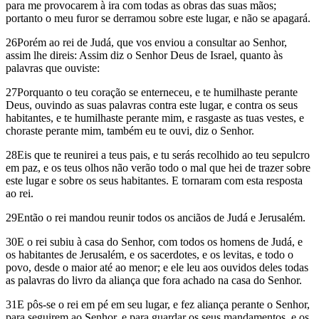
para me provocarem à ira com todas as obras das suas mãos;
portanto o meu furor se derramou sobre este lugar, e não se apagará.
26Porém ao rei de Judá, que vos enviou a consultar ao Senhor,
assim lhe direis: Assim diz o Senhor Deus de Israel, quanto às
palavras que ouviste:
27Porquanto o teu coração se enterneceu, e te humilhaste perante
Deus, ouvindo as suas palavras contra este lugar, e contra os seus
habitantes, e te humilhaste perante mim, e rasgaste as tuas vestes, e
choraste perante mim, também eu te ouvi, diz o Senhor.
28Eis que te reunirei a teus pais, e tu serás recolhido ao teu sepulcro
em paz, e os teus olhos não verão todo o mal que hei de trazer sobre
este lugar e sobre os seus habitantes. E tornaram com esta resposta
ao rei.
29Então o rei mandou reunir todos os anciãos de Judá e Jerusalém.
30E o rei subiu à casa do Senhor, com todos os homens de Judá, e
os habitantes de Jerusalém, e os sacerdotes, e os levitas, e todo o
povo, desde o maior até ao menor; e ele leu aos ouvidos deles todas
as palavras do livro da aliança que fora achado na casa do Senhor.
31E pôs-se o rei em pé em seu lugar, e fez aliança perante o Senhor,
para seguirem ao Senhor, e para guardar os seus mandamentos, e os