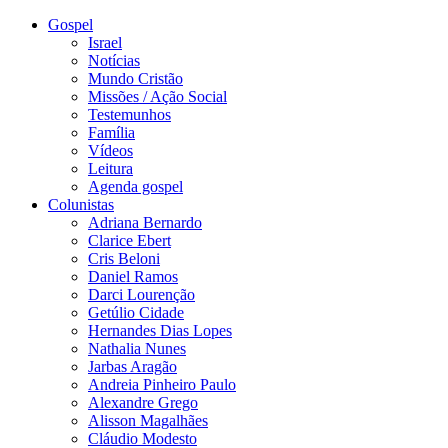
Gospel
Israel
Notícias
Mundo Cristão
Missões / Ação Social
Testemunhos
Família
Vídeos
Leitura
Agenda gospel
Colunistas
Adriana Bernardo
Clarice Ebert
Cris Beloni
Daniel Ramos
Darci Lourenção
Getúlio Cidade
Hernandes Dias Lopes
Nathalia Nunes
Jarbas Aragão
Andreia Pinheiro Paulo
Alexandre Grego
Alisson Magalhães
Cláudio Modesto