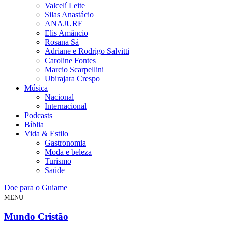
Valcelí Leite
Silas Anastácio
ANAJURE
Elis Amâncio
Rosana Sá
Adriane e Rodrigo Salvitti
Caroline Fontes
Marcio Scarpellini
Ubirajara Crespo
Música
Nacional
Internacional
Podcasts
Bíblia
Vida & Estilo
Gastronomia
Moda e beleza
Turismo
Saúde
Doe para o Guiame
MENU
Mundo Cristão