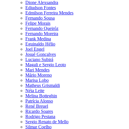
Dione Alexsandra
Ediudson Fontes
Edmilson Ferreira Mendes
Fernando Sousa
Felipe Morais
Fernando Queiróz
Fernando Moreira
Frank Medina
Eguinaldo Hélio
Joel Engel
Josué Gonçalves
Luciano Subirá
Magali e Sergio Leoto
Mari Mendes
Mário Moreno
Marisa Lobo
Matheus Grismaldi
Néia Leite
Melina Botteghin
Patrícia Alonso
René Breuel
Ricardo Soares
Rodrigo Pestana
Sergio Renato de Mello
Silmar Coelho